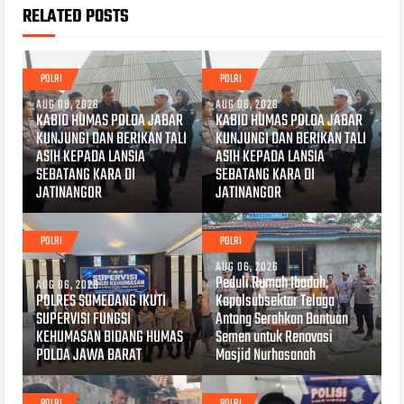
RELATED POSTS
POLRI
POLRI
AUG 08, 2026
AUG 06, 2026
KABID HUMAS POLDA JABAR
KABID HUMAS POLDA JABAR
KUNJUNGI DAN BERIKAN TALI
KUNJUNGI DAN BERIKAN TALI
ASIH KEPADA LANSIA
ASIH KEPADA LANSIA
SEBATANG KARA DI
SEBATANG KARA DI
JATINANGOR
JATINANGOR
POLRI
POLRI
AUG 06, 2026
Peduli Rumah Ibadah,
AUG 06, 2026
POLRES SUMEDANG IKUTI
Kapolsubsektor Telaga
SUPERVISI FUNGSI
Antang Serahkan Bantuan
KEHUMASAN BIDANG HUMAS
Semen untuk Renovasi
POLDA JAWA BARAT
Masjid Nurhasanah