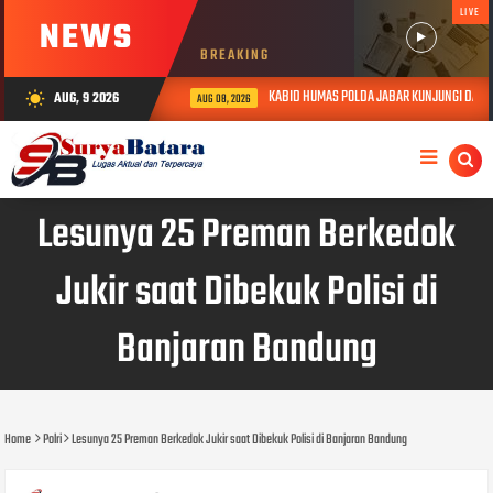
LIVE
NEWS
BREAKING
KABID HUMAS POLDA JABAR KUNJUNGI DAN BE
AUG, 9 2026
wb_sunny
AUG 08, 2026
Lesunya 25 Preman Berkedok
Jukir saat Dibekuk Polisi di
Banjaran Bandung
Home
Polri
Lesunya 25 Preman Berkedok Jukir saat Dibekuk Polisi di Banjaran Bandung