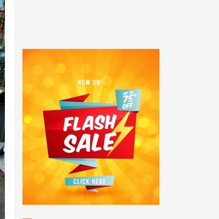
POPULAR POSTS
Sukses! Kejuaraan Pencak
Silat Kalang Bentar Se -
Jawa Barat Tahun 2025
Anggota PolsekTempuran
bersama Personil Polsek
Tempuran Polres Karawang.
Sosialisasi Kamtibmas
dalam Giat Jum'at Curhat