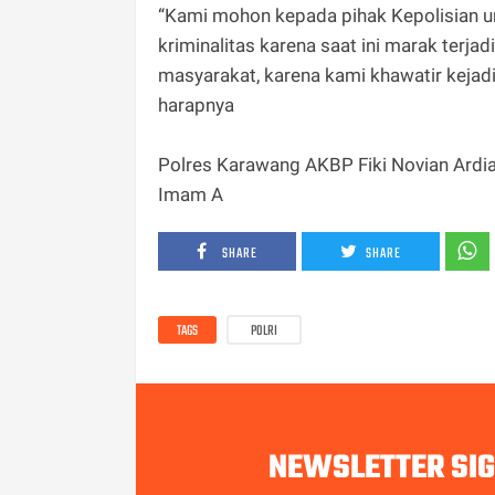
“Kami mohon kepada pihak Kepolisian unt
kriminalitas karena saat ini marak ter
masyarakat, karena kami khawatir kejadia
harapnya
Polres Karawang AKBP Fiki Novian Ardi
Imam A
SHARE
SHARE
TAGS
POLRI
NEWSLETTER SI