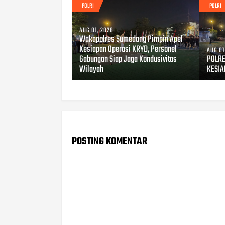
POLRI
POLRI
AUG 01, 2026
Wakapolres Sumedang Pimpin Apel
Kesiapan Operasi KRYD, Personel
AUG 01
Gabungan Siap Jaga Kondusivitas
POLRE
Wilayah
KESIA
POSTING KOMENTAR