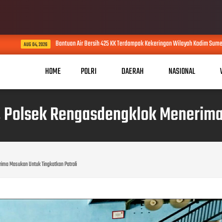
Bantuan Air Bersih 425 KK Terdampak Kekeringan Wilayah Kodim Sumedang
G 04, 2026
HOME
POLRI
DAERAH
NASIONAL
 Polsek Rengasdengklok Menerima 
ima Masukan Untuk Tingkatkan Patroli