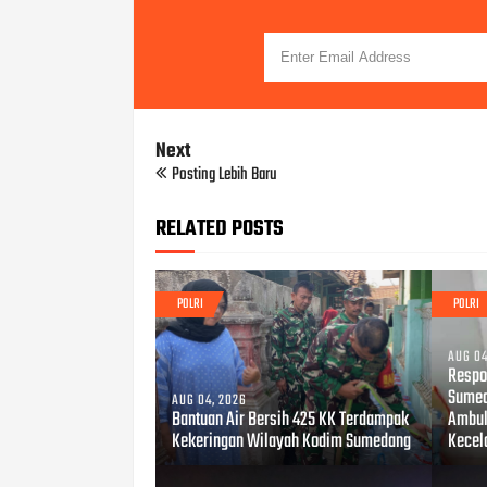
Next
Posting Lebih Baru
RELATED POSTS
POLRI
POLRI
AUG 04
Respo
Sumed
AUG 04, 2026
Bantuan Air Bersih 425 KK Terdampak
Ambul
Kekeringan Wilayah Kodim Sumedang
Kecel