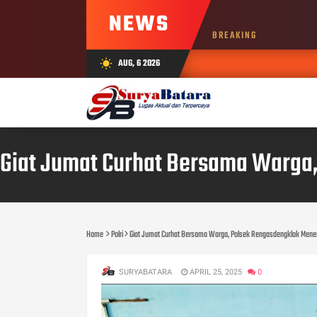
NEWS
BREAKING
AUG, 6 2026
wb_sunny
AU
Giat Jumat Curhat Bersama Warga,
Home
Polri
Giat Jumat Curhat Bersama Warga, Polsek Rengasdengklok Mener
SURYABATARA
APRIL 25, 2025
0