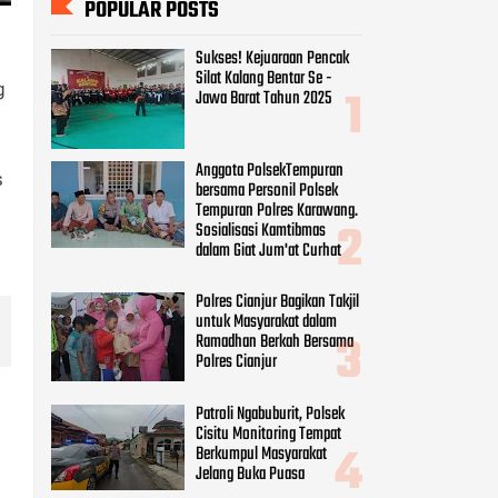
Polres Cianjur Bagikan Takjil
untuk Masyarakat dalam
Ramadhan Berkah Bersama
g
Polres Cianjur
Patroli Ngabuburit, Polsek
Cisitu Monitoring Tempat
s
Berkumpul Masyarakat
Jelang Buka Puasa
Bhabinkamtibmas
Monitoring Kegiatan Baksos
Jumat Berkah SMK IT
Assalam Bagikan Makanan
Gratis Ke Pengguna Jalan
CATEGORIES
Beauty
(8)