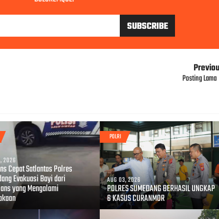
Previo
Posting Lama
POLRI
, 2026
ns Cepat Satlantas Polres
ang Evakuasi Bayi dari
AUG 03, 2026
ans yang Mengalami
POLRES SUMEDANG BERHASIL UNGKAP
akaan
6 KASUS CURANMOR