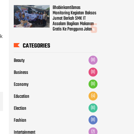
Business
(9)
Economy
(9)
Education
(4)
ek
Election
(6)
Fashion
(8)
Intertainment
(7)
Life Style
(6)
Movie
(5)
News
(12)
Otomotive
(5)
Politic
(7)