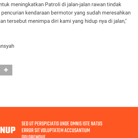
uk meningkatkan Patroli di jalan-jalan rawan tindak
jadi pencurian kendaraan bermotor yang sudah meresahkan
n tersebut menimpa diri kami yang hidup nya di jalan,"
ansyah
SED UT PERSPICIATIS UNDE OMNIS ISTE NATUS
GNUP
ERROR SIT VOLUPTATEM ACCUSANTIUM
DOLOREMQUE.