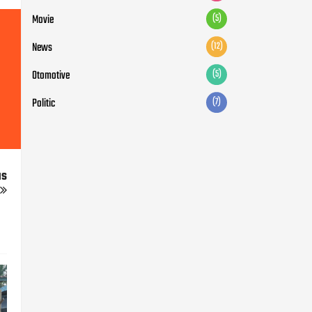
Movie
(5)
News
(12)
Otomotive
(5)
Politic
(7)
us