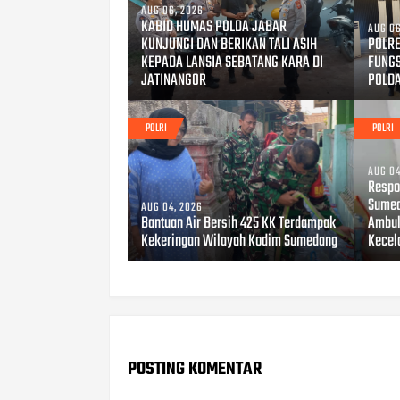
AUG 06, 2026
KABID HUMAS POLDA JABAR
AUG 06
KUNJUNGI DAN BERIKAN TALI ASIH
POLRE
KEPADA LANSIA SEBATANG KARA DI
FUNG
JATINANGOR
POLD
POLRI
POLRI
AUG 04
Respo
Sumed
AUG 04, 2026
Bantuan Air Bersih 425 KK Terdampak
Ambul
Kekeringan Wilayah Kodim Sumedang
Kecel
POSTING KOMENTAR