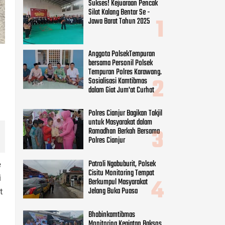
Sukses! Kejuaraan Pencak
Silat Kalang Bentar Se -
Jawa Barat Tahun 2025
Anggota PolsekTempuran
bersama Personil Polsek
Tempuran Polres Karawang.
Sosialisasi Kamtibmas
dalam Giat Jum'at Curhat
Polres Cianjur Bagikan Takjil
untuk Masyarakat dalam
Ramadhan Berkah Bersama
Polres Cianjur
Patroli Ngabuburit, Polsek
e
Cisitu Monitoring Tempat
i
Berkumpul Masyarakat
Jelang Buka Puasa
t
Bhabinkamtibmas
Monitoring Kegiatan Baksos