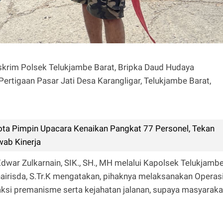
eskrim Polsek Telukjambe Barat, Bripka Daud Hudaya
ertigaan Pasar Jati Desa Karangligar, Telukjambe Barat,
ota Pimpin Upacara Kenaikan Pangkat 77 Personel, Tekan
wab Kinerja
war Zulkarnain, SIK., SH., MH melalui Kapolsek Telukjamb
hairisda, S.Tr.K mengatakan, pihaknya melaksanakan Operas
ksi premanisme serta kejahatan jalanan, supaya masyaraka