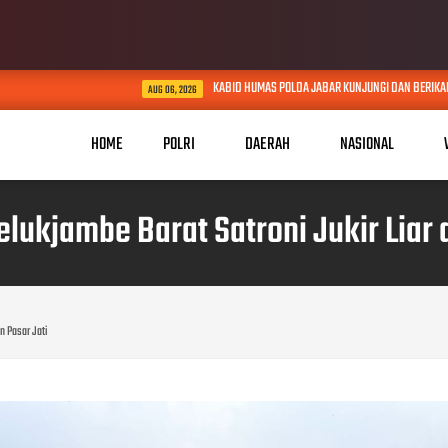
KABID HUMAS POLDA JABAR KUNJUNGI DAN BERIKAN TALI ASIH KEPA
AUG 06, 2026
HOME
POLRI
DAERAH
NASIONAL
elukjambe Barat Satroni Jukir Liar d
n Pasar Jati