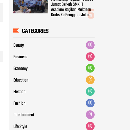
Jumat Berkah SMK IT
Assalam Bagikan Makanan
Gratis Ke Pengguna Jalan
CATEGORIES
Beauty
(8)
Business
(9)
Economy
(9)
Education
(4)
Election
(6)
Fashion
(8)
Intertainment
(7)
Life Style
(6)