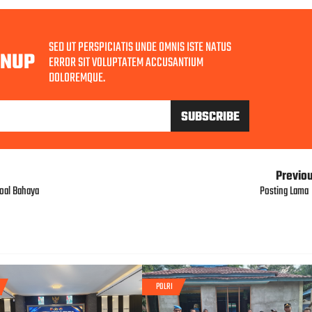
SED UT PERSPICIATIS UNDE OMNIS ISTE NATUS
GNUP
ERROR SIT VOLUPTATEM ACCUSANTIUM
DOLOREMQUE.
Previo
Soal Bahaya
Posting Lama
POLRI