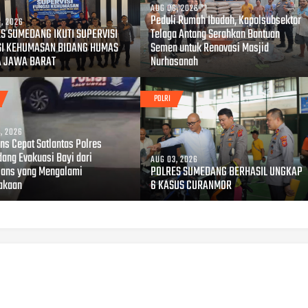
AUG 06, 2026
Peduli Rumah Ibadah, Kapolsubsektor
, 2026
S SUMEDANG IKUTI SUPERVISI
Telaga Antang Serahkan Bantuan
SI KEHUMASAN BIDANG HUMAS
Semen untuk Renovasi Masjid
A JAWA BARAT
Nurhasanah
POLRI
, 2026
ns Cepat Satlantas Polres
ang Evakuasi Bayi dari
AUG 03, 2026
ans yang Mengalami
POLRES SUMEDANG BERHASIL UNGKAP
akaan
6 KASUS CURANMOR