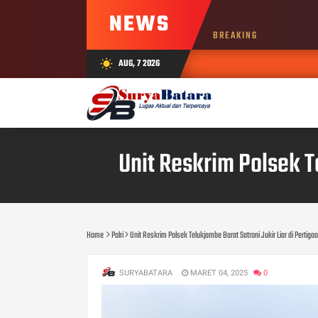
NEWS
BREAKING
AUG, 7 2026
wb_sunny
Unit Reskrim Polsek T
Home
Polri
Unit Reskrim Polsek Telukjambe Barat Satroni Jukir Liar di Pertigaa
SURYABATARA
MARET 04, 2025
0