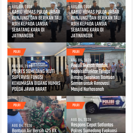
AUG 08, 2026
AUG 06, 2026
KABID HUMAS POLDA JABAR
KABID HUMAS POLDA JABAR
KUNJUNGI DAN BERIKAN TALI
KUNJUNGI DAN BERIKAN TALI
ASIH KEPADA LANSIA
ASIH KEPADA LANSIA
SEBATANG KARA DI
SEBATANG KARA DI
JATINANGOR
JATINANGOR
POLRI
POLRI
AUG 06, 2026
Peduli Rumah Ibadah,
AUG 06, 2026
POLRES SUMEDANG IKUTI
Kapolsubsektor Telaga
SUPERVISI FUNGSI
Antang Serahkan Bantuan
KEHUMASAN BIDANG HUMAS
Semen untuk Renovasi
POLDA JAWA BARAT
Masjid Nurhasanah
POLRI
POLRI
AUG 04, 2026
Respons Cepat Satlantas
AUG 04, 2026
Bantuan Air Bersih 425 KK
Polres Sumedang Evakuasi