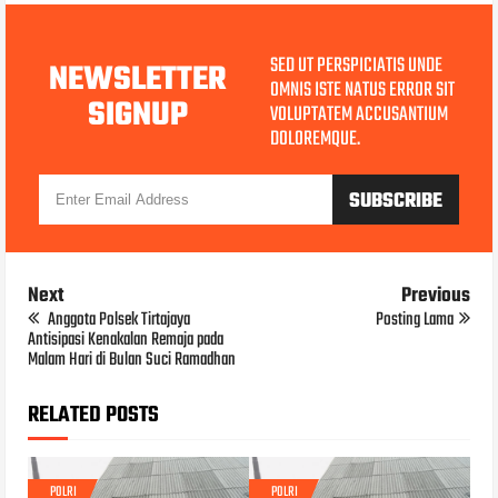
SED UT PERSPICIATIS UNDE
NEWSLETTER
OMNIS ISTE NATUS ERROR SIT
SIGNUP
VOLUPTATEM ACCUSANTIUM
DOLOREMQUE.
Next
Previous
Anggota Polsek Tirtajaya
Posting Lama
Antisipasi Kenakalan Remaja pada
Malam Hari di Bulan Suci Ramadhan
RELATED POSTS
POLRI
POLRI