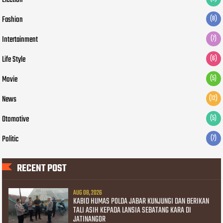
Fashion
(8)
Intertainment
(7)
Life Style
(6)
Movie
(5)
News
(12)
Otomotive
(5)
Politic
(7)
RECENT POST
AUG 08, 2026
KABID HUMAS POLDA JABAR KUNJUNGI DAN BERIKAN
TALI ASIH KEPADA LANSIA SEBATANG KARA DI
JATINANGOR