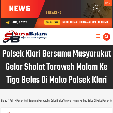
LIVE
NEWS
BREAKING
KABID HUMAS POLDA JABAR KUNJUNGI DAN BE
AUG, 9 2026
wb_sunny
AUG 08, 2026
Polsek Klari Bersama Masyarakat
Gelar Sholat Taraweh Malam Ke
Tiga Belas Di Mako Polsek Klari
Home
Polri
Polsek Klari Bersama Masyarakat Gelar Sholat Taraweh Malam Ke Tiga Belas Di Mako Polsek Kla