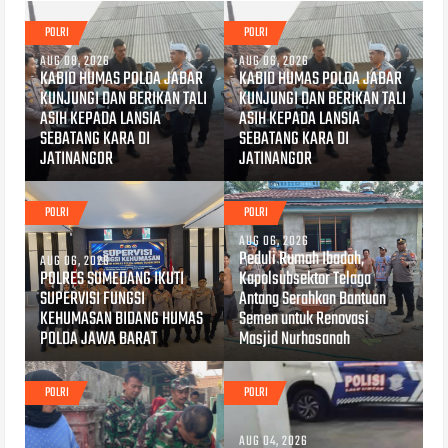
POLRI
POLRI
AUG 08, 2026
AUG 06, 2026
KABID HUMAS POLDA JABAR
KABID HUMAS POLDA JABAR
KUNJUNGI DAN BERIKAN TALI
KUNJUNGI DAN BERIKAN TALI
ASIH KEPADA LANSIA
ASIH KEPADA LANSIA
SEBATANG KARA DI
SEBATANG KARA DI
JATINANGOR
JATINANGOR
POLRI
POLRI
AUG 06, 2026
Peduli Rumah Ibadah,
AUG 06, 2026
POLRES SUMEDANG IKUTI
Kapolsubsektor Telaga
SUPERVISI FUNGSI
Antang Serahkan Bantuan
KEHUMASAN BIDANG HUMAS
Semen untuk Renovasi
POLDA JAWA BARAT
Masjid Nurhasanah
POLRI
POLRI
AUG 04, 2026