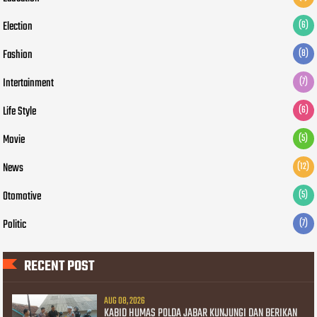
Election
(6)
Fashion
(8)
Intertainment
(7)
Life Style
(6)
Movie
(5)
News
(12)
Otomotive
(5)
Politic
(7)
RECENT POST
AUG 08, 2026
KABID HUMAS POLDA JABAR KUNJUNGI DAN BERIKAN