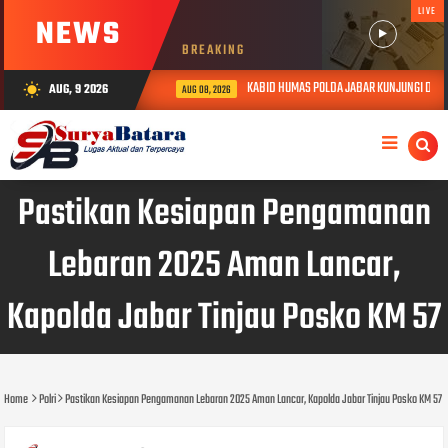
LIVE
NEWS
BREAKING
KABID HUMAS POLDA JABAR KUNJUNGI DAN BE
AUG, 9 2026
wb_sunny
AUG 08, 2026
Pastikan Kesiapan Pengamanan
Lebaran 2025 Aman Lancar,
Kapolda Jabar Tinjau Posko KM 57
Home
Polri
Pastikan Kesiapan Pengamanan Lebaran 2025 Aman Lancar, Kapolda Jabar Tinjau Posko KM 57