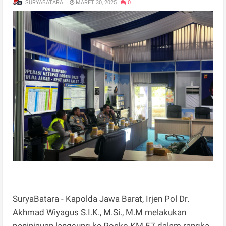
SURYABATARA
MARET 30, 2025
0
SuryaBatara - Kapolda Jawa Barat, Irjen Pol Dr.
Akhmad Wiyagus S.I.K., M.Si., M.M melakukan
peninjauan langsung ke Posko KM 57 dalam rangka