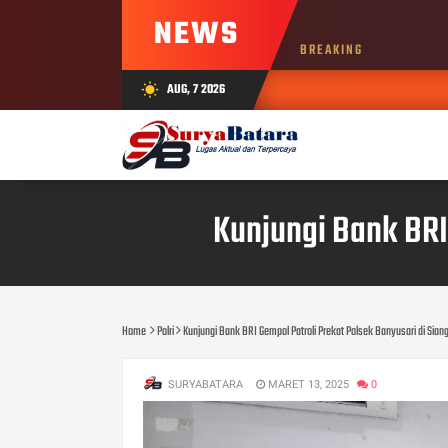
NEWS
BREAKING
AUG, 7 2026
wb_sunny
Kunjungi Bank BRI
Home
Polri
Kunjungi Bank BRI Gempol Patroli Prekat Polsek Banyusari di Siang
SURYABATARA
MARET 13, 2025
0