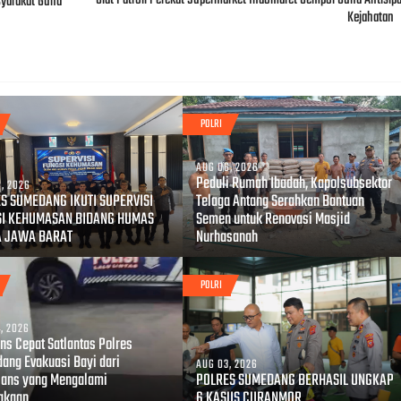
syarakat Guna
Kejahatan
POLRI
AUG 06, 2026
Peduli Rumah Ibadah, Kapolsubsektor
, 2026
S SUMEDANG IKUTI SUPERVISI
Telaga Antang Serahkan Bantuan
SI KEHUMASAN BIDANG HUMAS
Semen untuk Renovasi Masjid
A JAWA BARAT
Nurhasanah
POLRI
, 2026
ns Cepat Satlantas Polres
ang Evakuasi Bayi dari
AUG 03, 2026
ans yang Mengalami
POLRES SUMEDANG BERHASIL UNGKAP
akaan
6 KASUS CURANMOR