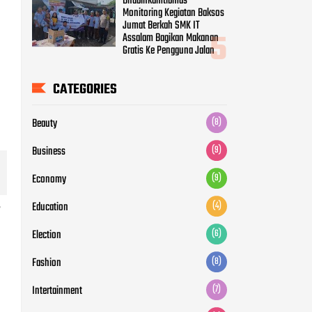
Bhabinkamtibmas
Monitoring Kegiatan Baksos
Jumat Berkah SMK IT
Assalam Bagikan Makanan
Gratis Ke Pengguna Jalan
CATEGORIES
Beauty
(8)
Business
(9)
Economy
(9)
Education
(4)
”
Election
(6)
Fashion
(8)
Intertainment
(7)