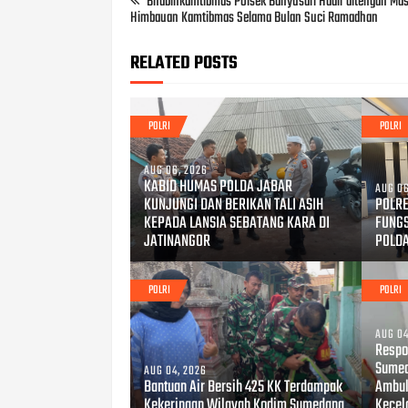
Bhabinkamtibmas Polsek Banyusari Hadir ditengah Ma
Himbauan Kamtibmas Selama Bulan Suci Ramadhan
RELATED POSTS
POLRI
POLRI
AUG 06, 2026
KABID HUMAS POLDA JABAR
AUG 06
KUNJUNGI DAN BERIKAN TALI ASIH
POLRE
KEPADA LANSIA SEBATANG KARA DI
FUNG
JATINANGOR
POLD
POLRI
POLRI
AUG 04
Respo
Sumed
AUG 04, 2026
Bantuan Air Bersih 425 KK Terdampak
Ambul
Kekeringan Wilayah Kodim Sumedang
Kecel