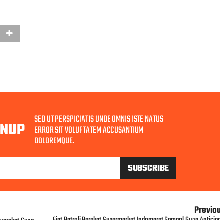
SED UT PERSPICIATIS UNDE OMNIS ISTE NATUS
GNUP
ERROR SIT VOLUPTATEM ACCUSANTIUM
DOLOREMQUE.
Previo
Giat Patroli Perekat Supermarket Indomaret Gempol Guna Antisipa