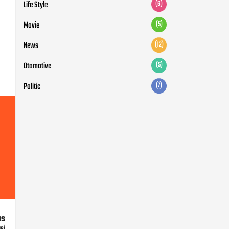
Life Style
(6)
Movie
(5)
News
(12)
Otomotive
(5)
Politic
(7)
us
si