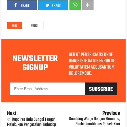
SHARE
SHARE
TAGS
POLRI
SED UT PERSPICIATIS UNDE
NEWSLETTER
OMNIS ISTE NATUS ERROR SIT
SIGNUP
VOLUPTATEM ACCUSANTIUM
DOLOREMQUE.
Next
Previous
Sambang Warga Dengan Humanis,
Kapolres Hulu Sungai Tengah
Bhabinkamtibmas Polsek Klari
Melakukan Pengecekan Terhadap