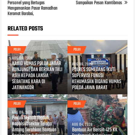
Personel yang Bertugas
Sampaikan Pesan Kamtibmas
Mengamankan Pasar Ramadhan
Keramat Barabai,
RELATED POSTS
POLRI
POLRI
AUG 06, 2026
KABID HUMAS POLDA JABAR
AUG 06, 2026
KUNJUNGI DAN BERIKAN TALI
POLRES SUMEDANG IKUTI
ASIH KEPADA LANSIA
SUPERVISI FUNGSI
SEBATANG KARA DI
KEHUMASAN BIDANG HUMAS
JATINANGOR
POLDA JAWA BARAT
POLRI
POLRI
AUG 06, 2026
Peduli Rumah Ibadah,
Kapolsubsektor Telaga
AUG 04, 2026
Antang Serahkan Bantuan
Bantuan Air Bersih 425 KK