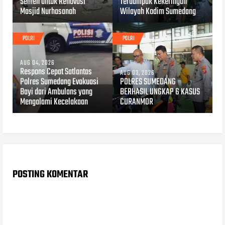
Semen untuk Renovasi
Terdampak Kekeringan
Masjid Nurhasanah
Wilayah Kodim Sumedang
POLRI
POLRI
AUG 04, 2026
Respons Cepat Satlantas
AUG 03, 2026
Polres Sumedang Evakuasi
POLRES SUMEDANG
Bayi dari Ambulans yang
BERHASIL UNGKAP 6 KASUS
Mengalami Kecelakaan
CURANMOR
POSTING KOMENTAR