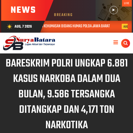
LIVE
NEWS
BREAKING
SUPERVISI FUNGSI KEHUMASAN BIDANG HUMAS POLDA JAWA BARAT
Peduli
AUG, 7 2026
wb_sunny
AUG 06, 2026
BARESKRIM POLRI UNGKAP 6.881
KASUS NARKOBA DALAM DUA
BULAN, 9.586 TERSANGKA
DITANGKAP DAN 4,171 TON
NARKOTIKA