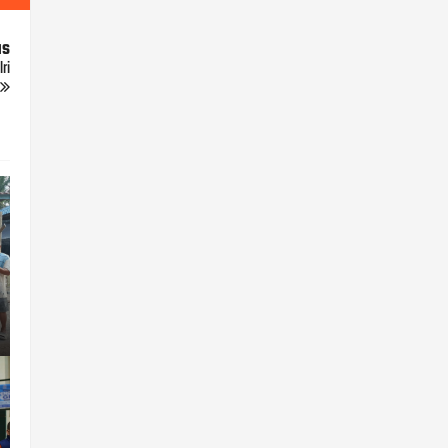
us
ri