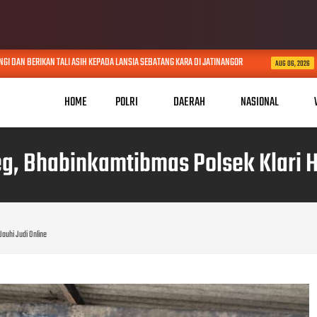
EPADA LANSIA SEBATANG KARA DI JATINANGOR
POLRES SUMEDANG IKUTI SU
AUG 06, 2026
HOME
POLRI
DAERAH
NASIONAL
, Bhabinkamtibmas Polsek Klari H
auhi Judi Online