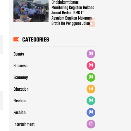
Bhabinkamtibmas
Monitoring Kegiatan Baksos
Jumat Berkah SMK IT
Assalam Bagikan Makanan
Gratis Ke Pengguna Jalan
CATEGORIES
Beauty
(8)
Business
(9)
Economy
(9)
Education
(4)
Election
(6)
Fashion
(8)
Intertainment
(7)