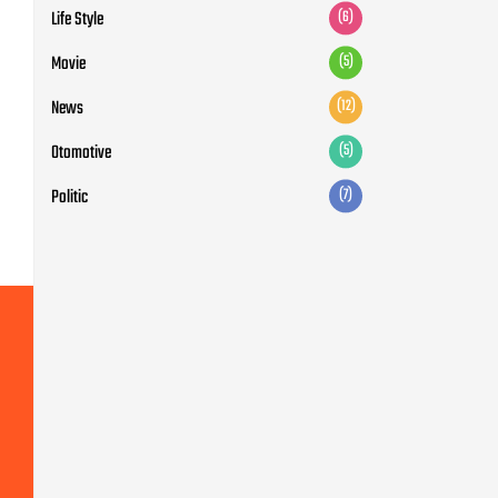
Life Style
(6)
Movie
(5)
News
(12)
Otomotive
(5)
Politic
(7)