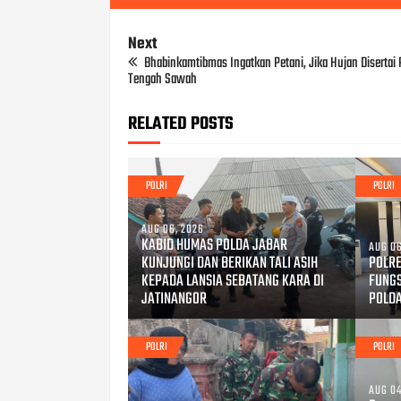
Next
Bhabinkamtibmas Ingatkan Petani, Jika Hujan Disertai P
Tengah Sawah
RELATED POSTS
POLRI
POLRI
AUG 06, 2026
KABID HUMAS POLDA JABAR
AUG 06
KUNJUNGI DAN BERIKAN TALI ASIH
POLRE
KEPADA LANSIA SEBATANG KARA DI
FUNG
JATINANGOR
POLD
POLRI
POLRI
AUG 04