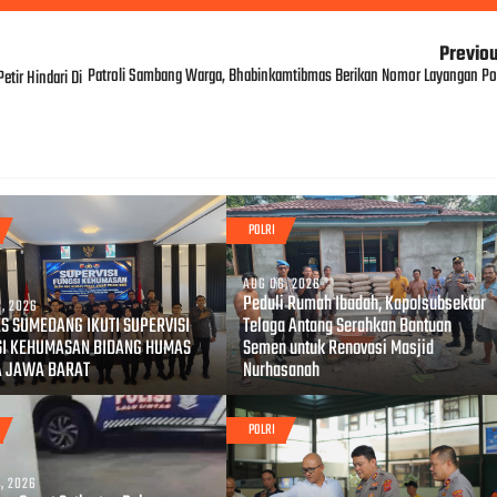
Previo
Patroli Sambang Warga, Bhabinkamtibmas Berikan Nomor Layangan Pol
etir Hindari Di
POLRI
AUG 06, 2026
Peduli Rumah Ibadah, Kapolsubsektor
, 2026
S SUMEDANG IKUTI SUPERVISI
Telaga Antang Serahkan Bantuan
SI KEHUMASAN BIDANG HUMAS
Semen untuk Renovasi Masjid
A JAWA BARAT
Nurhasanah
POLRI
, 2026