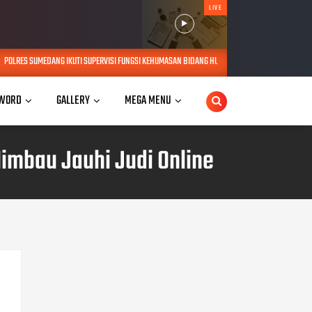
LIVE
PERVISI FUNGSI KEHUMASAN BIDANG HUMAS POLDA JAWA BARAT
Peduli Ru
AUG 06, 2026
WORD
GALLERY
MEGA MENU
imbau Jauhi Judi Online