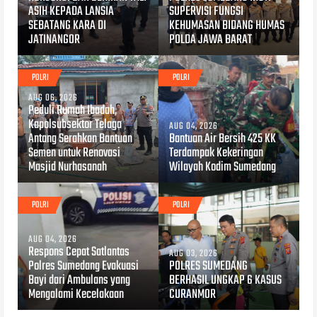
ASIH KEPADA LANSIA
SUPERVISI FUNGSI
SEBATANG KARA DI
KEHUMASAN BIDANG HUMAS
JATINANGOR
POLDA JAWA BARAT
POLRI
POLRI
AUG 06, 2026
Peduli Rumah Ibadah,
Kapolsubsektor Telaga
AUG 04, 2026
Antang Serahkan Bantuan
Bantuan Air Bersih 425 KK
Semen untuk Renovasi
Terdampak Kekeringan
Masjid Nurhasanah
Wilayah Kodim Sumedang
POLRI
POLRI
AUG 04, 2026
Respons Cepat Satlantas
AUG 03, 2026
Polres Sumedang Evakuasi
POLRES SUMEDANG
Bayi dari Ambulans yang
BERHASIL UNGKAP 6 KASUS
Mengalami Kecelakaan
CURANMOR