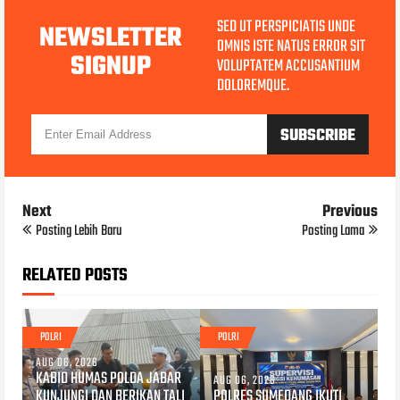
SED UT PERSPICIATIS UNDE
NEWSLETTER
OMNIS ISTE NATUS ERROR SIT
SIGNUP
VOLUPTATEM ACCUSANTIUM
DOLOREMQUE.
Next
Previous
Posting Lebih Baru
Posting Lama
RELATED POSTS
POLRI
POLRI
AUG 06, 2026
KABID HUMAS POLDA JABAR
AUG 06, 2026
KUNJUNGI DAN BERIKAN TALI
POLRES SUMEDANG IKUTI