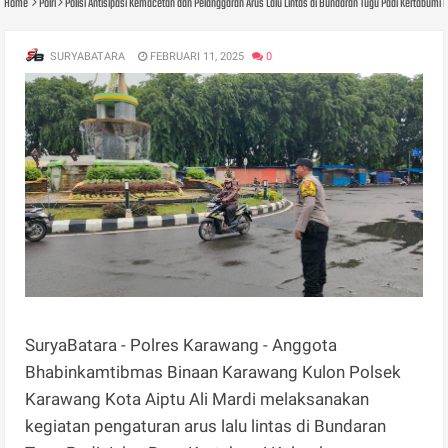
Home
Polri
Polisi Antisipasi Kemacetan dan Pelanggaran Arus Lalu Lintas di Bundaran Tugu Padi Kertabumi
SURYABATARA
FEBRUARI 11, 2025
0
SuryaBatara - Polres Karawang - Anggota
Bhabinkamtibmas Binaan Karawang Kulon Polsek
Karawang Kota Aiptu Ali Mardi melaksanakan
kegiatan pengaturan arus lalu lintas di Bundaran