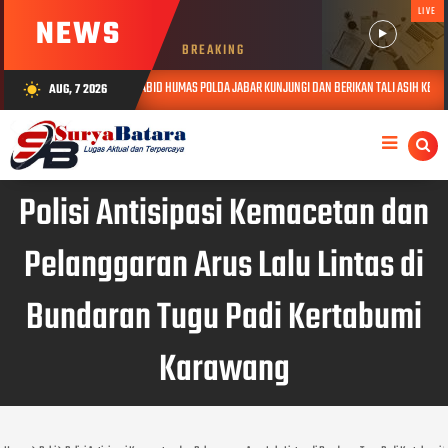
LIVE
NEWS
BREAKING
KABID HUMAS POLDA JABAR KUNJUNGI DAN BERIKAN TALI ASIH KEPADA LANSIA SEB
AUG, 7 2026
wb_sunny
AUG 06, 2026
Polisi Antisipasi Kemacetan dan
Pelanggaran Arus Lalu Lintas di
Bundaran Tugu Padi Kertabumi
Karawang