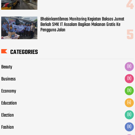
Bhabinkamtibmas Monitoring Kegiatan Baksos Jumat
Berkah SMK IT Assalam Bagikan Makanan Gratis Ke
Pengguna Jalan
CATEGORIES
Beauty
(8)
Business
(9)
Economy
(9)
Education
(4)
Election
(6)
Fashion
(8)