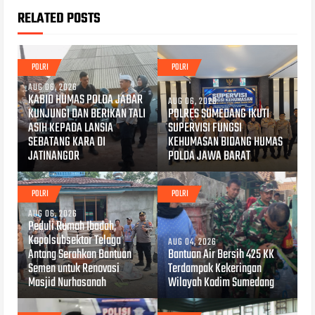
RELATED POSTS
POLRI
POLRI
AUG 06, 2026
KABID HUMAS POLDA JABAR
AUG 06, 2026
KUNJUNGI DAN BERIKAN TALI
POLRES SUMEDANG IKUTI
ASIH KEPADA LANSIA
SUPERVISI FUNGSI
SEBATANG KARA DI
KEHUMASAN BIDANG HUMAS
JATINANGOR
POLDA JAWA BARAT
POLRI
POLRI
AUG 06, 2026
Peduli Rumah Ibadah,
Kapolsubsektor Telaga
AUG 04, 2026
Antang Serahkan Bantuan
Bantuan Air Bersih 425 KK
Semen untuk Renovasi
Terdampak Kekeringan
Masjid Nurhasanah
Wilayah Kodim Sumedang