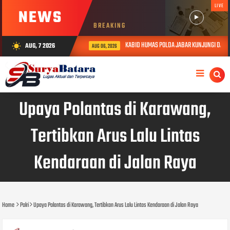
LIVE
NEWS
BREAKING
KABID HUMAS POLDA JABAR KUNJUNGI DAN BE
AUG, 7 2026
wb_sunny
AUG 06, 2026
Upaya Polantas di Karawang,
Tertibkan Arus Lalu Lintas
Kendaraan di Jalan Raya
Home
Polri
Upaya Polantas di Karawang, Tertibkan Arus Lalu Lintas Kendaraan di Jalan Raya