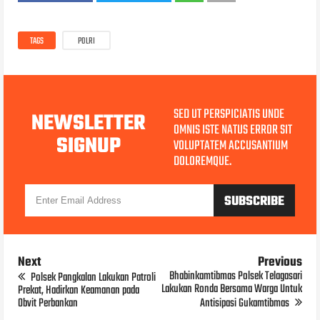
TAGS
POLRI
SED UT PERSPICIATIS UNDE
NEWSLETTER
OMNIS ISTE NATUS ERROR SIT
SIGNUP
VOLUPTATEM ACCUSANTIUM
DOLOREMQUE.
Next
Previous
Bhabinkamtibmas Polsek Telagasari
Polsek Pangkalan Lakukan Patroli
Lakukan Ronda Bersama Warga Untuk
Prekat, Hadirkan Keamanan pada
Obvit Perbankan
Antisipasi Gukamtibmas