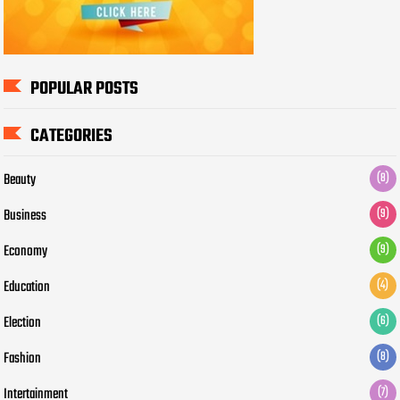
POPULAR POSTS
CATEGORIES
Beauty
(8)
Business
(9)
Economy
(9)
Education
(4)
Election
(6)
Fashion
(8)
Intertainment
(7)