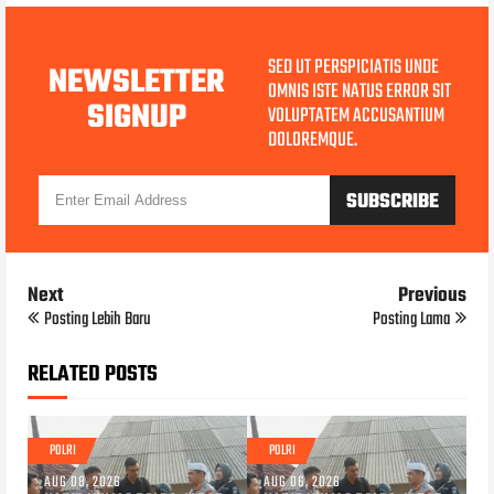
SED UT PERSPICIATIS UNDE
NEWSLETTER
OMNIS ISTE NATUS ERROR SIT
SIGNUP
VOLUPTATEM ACCUSANTIUM
DOLOREMQUE.
Next
Previous
Posting Lebih Baru
Posting Lama
RELATED POSTS
POLRI
POLRI
AUG 08, 2026
AUG 06, 2026