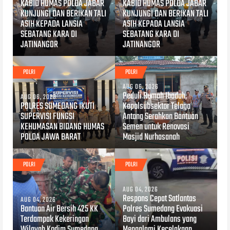
KABID HUMAS POLDA JABAR
KABID HUMAS POLDA JABAR
KUNJUNGI DAN BERIKAN TALI
KUNJUNGI DAN BERIKAN TALI
ASIH KEPADA LANSIA
ASIH KEPADA LANSIA
SEBATANG KARA DI
SEBATANG KARA DI
JATINANGOR
JATINANGOR
POLRI
POLRI
AUG 06, 2026
Peduli Rumah Ibadah,
AUG 06, 2026
POLRES SUMEDANG IKUTI
Kapolsubsektor Telaga
SUPERVISI FUNGSI
Antang Serahkan Bantuan
KEHUMASAN BIDANG HUMAS
Semen untuk Renovasi
POLDA JAWA BARAT
Masjid Nurhasanah
POLRI
POLRI
AUG 04, 2026
Respons Cepat Satlantas
AUG 04, 2026
Bantuan Air Bersih 425 KK
Polres Sumedang Evakuasi
Terdampak Kekeringan
Bayi dari Ambulans yang
Wilayah Kodim Sumedang
Mengalami Kecelakaan