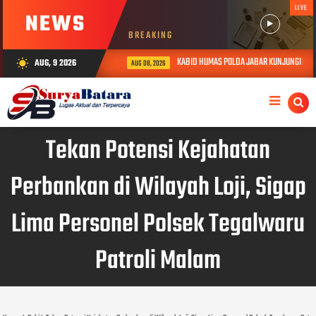
LIVE
NEWS
BREAKING
KABID HUMAS POLDA JABAR KUNJUNGI DAN B
AUG, 9 2026
wb_sunny
AUG 08, 2026
Tekan Potensi Kejahatan
Perbankan di Wilayah Loji, Sigap
Lima Personel Polsek Tegalwaru
Patroli Malam