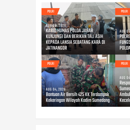
POLRI
POLRI
AUG 06, 2026
KABID HUMAS POLDA JABAR
AUG 06
KUNJUNGI DAN BERIKAN TALI ASIH
POLRE
KEPADA LANSIA SEBATANG KARA DI
FUNG
JATINANGOR
POLD
POLRI
POLRI
AUG 04
Respo
Sumed
AUG 04, 2026
Bantuan Air Bersih 425 KK Terdampak
Ambul
Kekeringan Wilayah Kodim Sumedang
Kecel