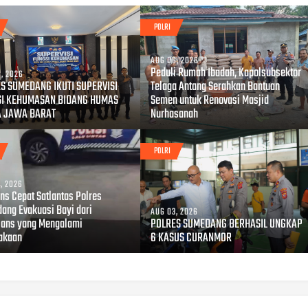
POLRI
AUG 06, 2026
Peduli Rumah Ibadah, Kapolsubsektor
, 2026
S SUMEDANG IKUTI SUPERVISI
Telaga Antang Serahkan Bantuan
SI KEHUMASAN BIDANG HUMAS
Semen untuk Renovasi Masjid
A JAWA BARAT
Nurhasanah
POLRI
, 2026
ns Cepat Satlantas Polres
ang Evakuasi Bayi dari
AUG 03, 2026
ans yang Mengalami
POLRES SUMEDANG BERHASIL UNGKAP
akaan
6 KASUS CURANMOR