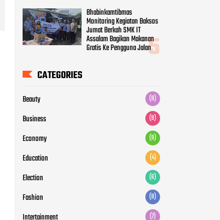
Bhabinkamtibmas
Monitoring Kegiatan Baksos
Jumat Berkah SMK IT
Assalam Bagikan Makanan
Gratis Ke Pengguna Jalan
CATEGORIES
Beauty
(8)
Business
(9)
Economy
(9)
Education
(4)
Election
(6)
Fashion
(8)
Intertainment
(7)