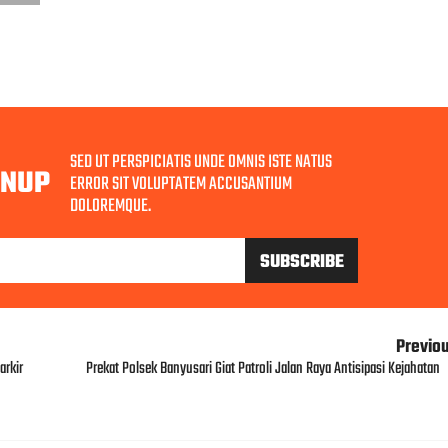
SED UT PERSPICIATIS UNDE OMNIS ISTE NATUS
GNUP
ERROR SIT VOLUPTATEM ACCUSANTIUM
DOLOREMQUE.
Previo
arkir
Prekat Polsek Banyusari Giat Patroli Jalan Raya Antisipasi Kejahatan