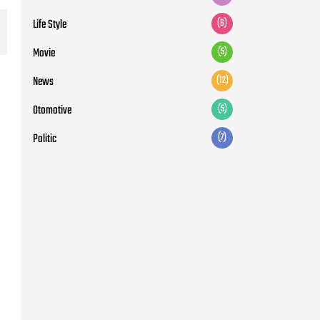
Life Style
(6)
Movie
(5)
News
(12)
Otomotive
(5)
Politic
(7)