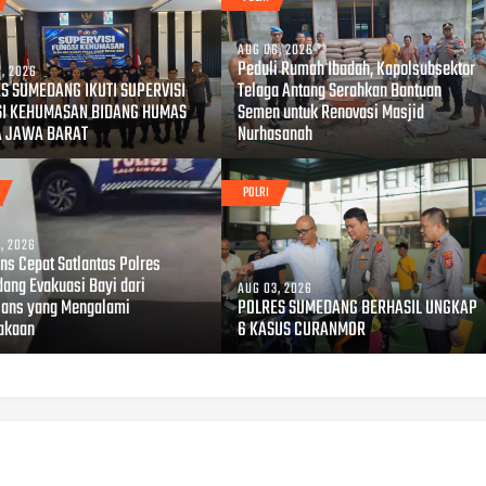
AUG 06, 2026
Peduli Rumah Ibadah, Kapolsubsektor
, 2026
S SUMEDANG IKUTI SUPERVISI
Telaga Antang Serahkan Bantuan
SI KEHUMASAN BIDANG HUMAS
Semen untuk Renovasi Masjid
A JAWA BARAT
Nurhasanah
POLRI
, 2026
ns Cepat Satlantas Polres
ang Evakuasi Bayi dari
AUG 03, 2026
ans yang Mengalami
POLRES SUMEDANG BERHASIL UNGKAP
akaan
6 KASUS CURANMOR