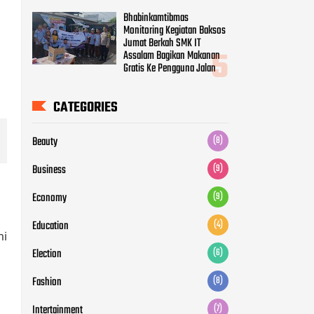
Bhabinkamtibmas
Monitoring Kegiatan Baksos
Jumat Berkah SMK IT
Assalam Bagikan Makanan
Gratis Ke Pengguna Jalan
CATEGORIES
Beauty
(8)
Business
(9)
Economy
(9)
Education
(4)
mi
Election
(6)
Fashion
(8)
Intertainment
(7)