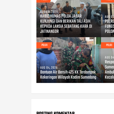
AUG 06, 2026
KABID HUMAS POLDA JABAR
AUG 06
KUNJUNGI DAN BERIKAN TALI ASIH
POLRE
KEPADA LANSIA SEBATANG KARA DI
FUNG
JATINANGOR
POLD
POLRI
POLRI
AUG 04
Respo
Sumed
AUG 04, 2026
Bantuan Air Bersih 425 KK Terdampak
Ambul
Kekeringan Wilayah Kodim Sumedang
Kecel
POSTING KOMENTAR