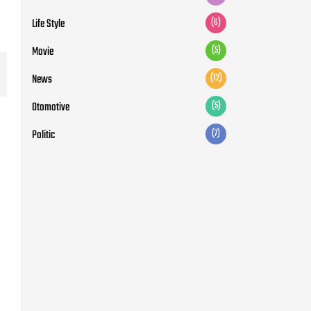
Life Style
(6)
Movie
(5)
News
(12)
Otomotive
(5)
Politic
(7)