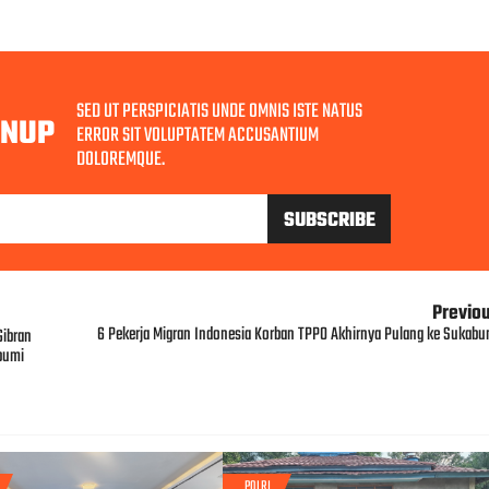
SED UT PERSPICIATIS UNDE OMNIS ISTE NATUS
GNUP
ERROR SIT VOLUPTATEM ACCUSANTIUM
DOLOREMQUE.
Previo
6 Pekerja Migran Indonesia Korban TPPO Akhirnya Pulang ke Sukabu
Gibran
bumi
POLRI