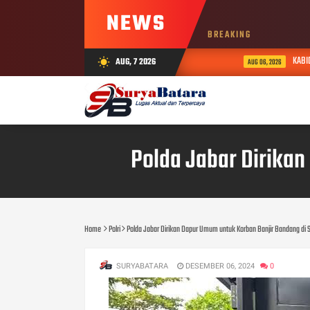
NEWS
BREAKING
KABID HUM
AUG, 7 2026
wb_sunny
AUG 06, 2026
Polda Jabar Dirika
Home
Polri
Polda Jabar Dirikan Dapur Umum untuk Korban Banjir Bandang di
SURYABATARA
DESEMBER 06, 2024
0