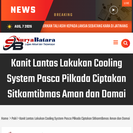
LIVE
NEWS
BREAKING
KUNJUNGI DAN BERIKAN TALI ASIH KEPADA LANSIA SEBATANG KARA DI JATINANGOR
AUG, 7 2026
wb_sunny
AUG 0
Kanit Lantas Lakukan Cooling
System Pasca Pilkada Ciptakan
Sitkamtibmas Aman dan Damai
Home
Polri
Kanit Lantas Lakukan Cooling System Pasca Pilkada Ciptakan Sitkamtibmas Aman dan Damai