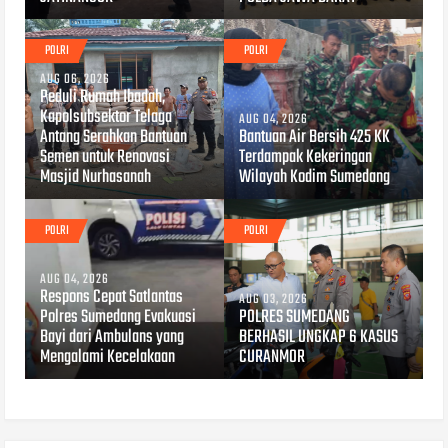
POLRI
POLRI
AUG 06, 2026
Peduli Rumah Ibadah,
Kapolsubsektor Telaga
AUG 04, 2026
Antang Serahkan Bantuan
Bantuan Air Bersih 425 KK
Semen untuk Renovasi
Terdampak Kekeringan
Masjid Nurhasanah
Wilayah Kodim Sumedang
POLRI
POLRI
AUG 04, 2026
Respons Cepat Satlantas
AUG 03, 2026
Polres Sumedang Evakuasi
POLRES SUMEDANG
Bayi dari Ambulans yang
BERHASIL UNGKAP 6 KASUS
Mengalami Kecelakaan
CURANMOR