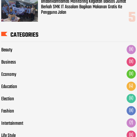
Bhabinkamtibmas Monitoring Kegiatan Baksos Jumat
Berkah SMK IT Assalam Bagikan Makanan Gratis Ke
Pengguna Jalan
CATEGORIES
Beauty
(8)
Business
(9)
Economy
(9)
Education
(4)
Election
(6)
Fashion
(8)
Intertainment
(7)
Life Style
(6)