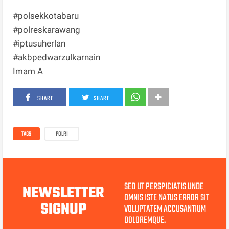
#polsekkotabaru
#polreskarawang
#iptusuherlan
#akbpedwarzulkarnain
Imam A
SHARE
SHARE
TAGS
POLRI
SED UT PERSPICIATIS UNDE
NEWSLETTER
OMNIS ISTE NATUS ERROR SIT
SIGNUP
VOLUPTATEM ACCUSANTIUM
DOLOREMQUE.