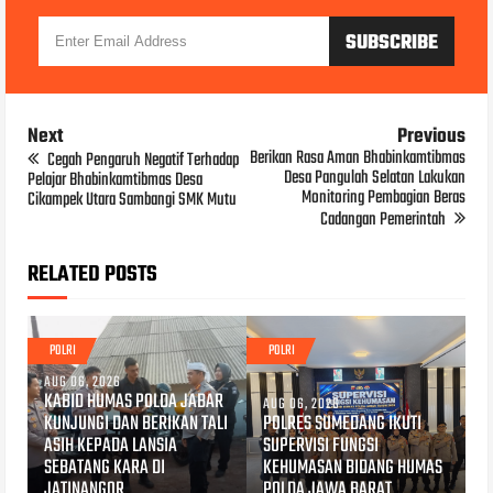
Next
Previous
Berikan Rasa Aman Bhabinkamtibmas
Cegah Pengaruh Negatif Terhadap
Desa Pangulah Selatan Lakukan
Pelajar Bhabinkamtibmas Desa
Monitoring Pembagian Beras
Cikampek Utara Sambangi SMK Mutu
Cadangan Pemerintah
RELATED POSTS
POLRI
POLRI
AUG 06, 2026
KABID HUMAS POLDA JABAR
AUG 06, 2026
KUNJUNGI DAN BERIKAN TALI
POLRES SUMEDANG IKUTI
ASIH KEPADA LANSIA
SUPERVISI FUNGSI
SEBATANG KARA DI
KEHUMASAN BIDANG HUMAS
JATINANGOR
POLDA JAWA BARAT