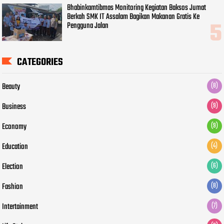
Bhabinkamtibmas Monitoring Kegiatan Baksos Jumat
Berkah SMK IT Assalam Bagikan Makanan Gratis Ke
Pengguna Jalan
CATEGORIES
Beauty
(8)
Business
(9)
Economy
(9)
Education
(4)
Election
(6)
Fashion
(8)
Intertainment
(7)