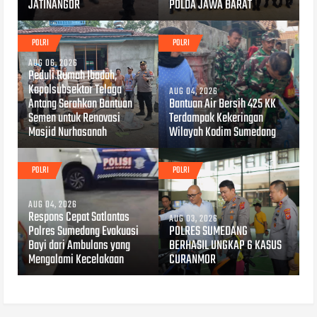
JATINANGOR
POLDA JAWA BARAT
POLRI
POLRI
AUG 06, 2026
Peduli Rumah Ibadah,
Kapolsubsektor Telaga
AUG 04, 2026
Antang Serahkan Bantuan
Bantuan Air Bersih 425 KK
Semen untuk Renovasi
Terdampak Kekeringan
Masjid Nurhasanah
Wilayah Kodim Sumedang
POLRI
POLRI
AUG 04, 2026
Respons Cepat Satlantas
AUG 03, 2026
Polres Sumedang Evakuasi
POLRES SUMEDANG
Bayi dari Ambulans yang
BERHASIL UNGKAP 6 KASUS
Mengalami Kecelakaan
CURANMOR