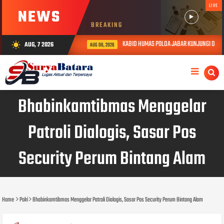
LIVE
NEWS
BREAKING
KABID HUMAS POLDA JABAR KUNJUNGI DAN BE
AUG, 7 2026
wb_sunny
AUG 06, 2026
Bhabinkamtibmas Menggelar
Patroli Dialogis, Sasar Pos
Security Perum Bintang Alam
Home
Polri
Bhabinkamtibmas Menggelar Patroli Dialogis, Sasar Pos Security Perum Bintang Alam