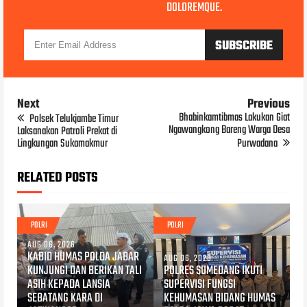
DOLOREMQUE.
Next
Previous
Bhabinkamtibmas Lakukan Giat
Polsek Telukjambe Timur
Ngawangkong Bareng Warga Desa
Laksanakan Patroli Prekat di
Lingkungan Sukamakmur
Purwadana
RELATED POSTS
POLRI
POLRI
AUG 06, 2026
KABID HUMAS POLDA JABAR
AUG 06, 2026
KUNJUNGI DAN BERIKAN TALI
POLRES SUMEDANG IKUTI
ASIH KEPADA LANSIA
SUPERVISI FUNGSI
SEBATANG KARA DI
KEHUMASAN BIDANG HUMAS