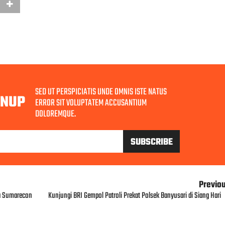
SED UT PERSPICIATIS UNDE OMNIS ISTE NATUS
GNUP
ERROR SIT VOLUPTATEM ACCUSANTIUM
DOLOREMQUE.
Previo
ea Sumarecon
Kunjungi BRI Gempol Patroli Prekat Polsek Banyusari di Siang Hari