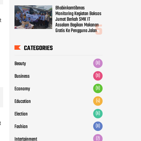
Bhabinkamtibmas
Monitoring Kegiatan Baksos
Jumat Berkah SMK IT
t
Assalam Bagikan Makanan
Gratis Ke Pengguna Jalan
CATEGORIES
Beauty
(8)
Business
(9)
Economy
(9)
Education
(4)
Election
(6)
t
Fashion
(8)
Intertainment
(7)