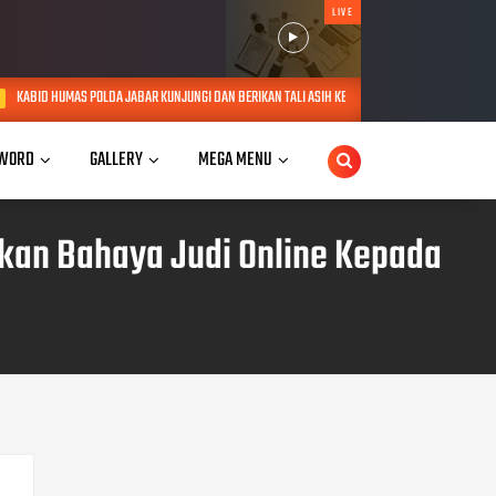
LIVE
BAR KUNJUNGI DAN BERIKAN TALI ASIH KEPADA LANSIA SEBATANG KARA DI JATINANGOR
A
WORD
GALLERY
MEGA MENU
ikan Bahaya Judi Online Kepada