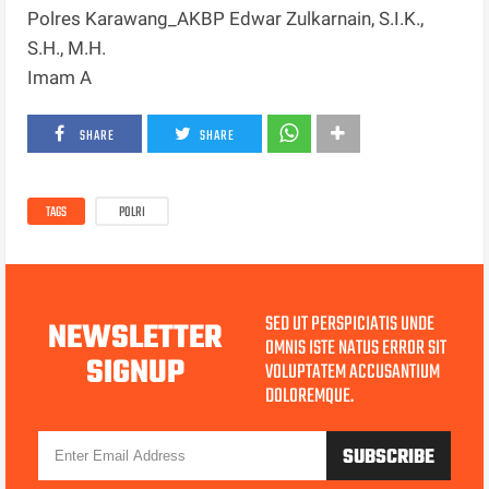
Polres Karawang_AKBP Edwar Zulkarnain, S.I.K.,
S.H., M.H.
Imam A
SHARE
SHARE
TAGS
POLRI
SED UT PERSPICIATIS UNDE
NEWSLETTER
OMNIS ISTE NATUS ERROR SIT
SIGNUP
VOLUPTATEM ACCUSANTIUM
DOLOREMQUE.