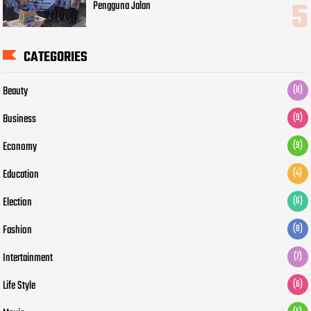
Pengguna Jalan
CATEGORIES
Beauty
(8)
Business
(9)
Economy
(9)
Education
(4)
Election
(6)
Fashion
(8)
Intertainment
(7)
Life Style
(6)