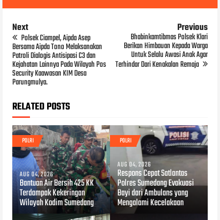
Next
Previous
Bhabinkamtibmas Polsek Klari
Polsek Ciampel, Aipda Asep
Berikan Himbauan Kepada Warga
Bersama Aipda Tono Melaksanakan
Untuk Selalu Awasi Anak Agar
Patroli Dialogis Antisipasi C3 dan
Kejahatan Lainnya Pada Wilayah Pos
Terhindar Dari Kenakalan Remaja
Security Kaawasan KIM Desa
Parungmulya.
RELATED POSTS
POLRI
POLRI
AUG 04, 2026
Respons Cepat Satlantas
AUG 04, 2026
Bantuan Air Bersih 425 KK
Polres Sumedang Evakuasi
Terdampak Kekeringan
Bayi dari Ambulans yang
Wilayah Kodim Sumedang
Mengalami Kecelakaan