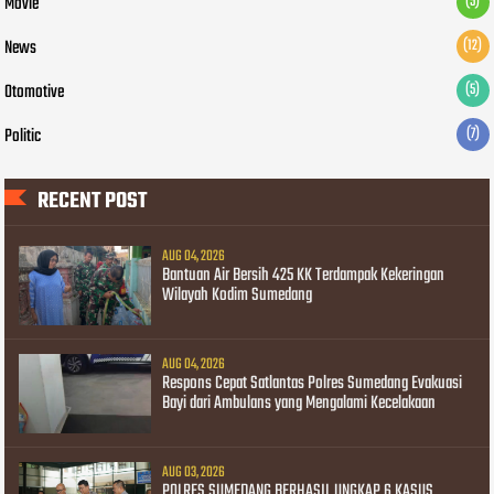
Movie
(5)
News
(12)
Otomotive
(5)
Politic
(7)
RECENT POST
AUG 04, 2026
Bantuan Air Bersih 425 KK Terdampak Kekeringan
Wilayah Kodim Sumedang
AUG 04, 2026
Respons Cepat Satlantas Polres Sumedang Evakuasi
Bayi dari Ambulans yang Mengalami Kecelakaan
AUG 03, 2026
POLRES SUMEDANG BERHASIL UNGKAP 6 KASUS