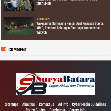
CURANMOR
AUG 01, 2026
Wakapolres Sumedang Pimpin Apel Kesiapan Operasi
KRYD, Personel Gabungan Siap Jaga Kondusivitas
Wilayah
COMMENT
Sitemaps
About Us
Contact Us
Ad Info
Cyber Media Guidelines
Policy Guides
Disclaimer
Career Info