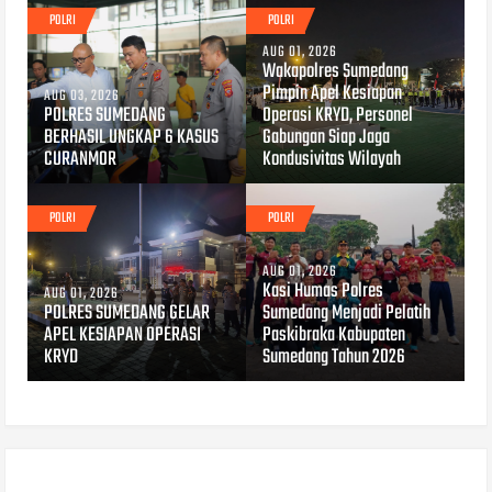
POLRI
POLRI
AUG 01, 2026
Wakapolres Sumedang
Pimpin Apel Kesiapan
AUG 03, 2026
POLRES SUMEDANG
Operasi KRYD, Personel
BERHASIL UNGKAP 6 KASUS
Gabungan Siap Jaga
CURANMOR
Kondusivitas Wilayah
POLRI
POLRI
AUG 01, 2026
Kasi Humas Polres
AUG 01, 2026
POLRES SUMEDANG GELAR
Sumedang Menjadi Pelatih
APEL KESIAPAN OPERASI
Paskibraka Kabupaten
KRYD
Sumedang Tahun 2026