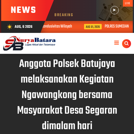
LIVE
NEWS
BREAKING
el Gabungan Siap Jaga Kondusivitas Wilayah
POLRES SUMEDANG GELAR AP
AUG, 6 2026
wb_sunny
AUG 01, 2026
Anggota Polsek Batujaya
melaksanakan Kegiatan
Ngawangkong bersama
Masyarakat Desa Segaran
dimalam hari