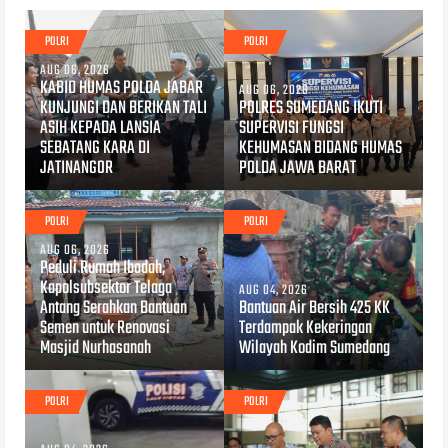
POLRI
POLRI
AUG 06, 2026
KABID HUMAS POLDA JABAR
AUG 06, 2026
KUNJUNGI DAN BERIKAN TALI
POLRES SUMEDANG IKUTI
ASIH KEPADA LANSIA
SUPERVISI FUNGSI
SEBATANG KARA DI
KEHUMASAN BIDANG HUMAS
JATINANGOR
POLDA JAWA BARAT
POLRI
POLRI
AUG 06, 2026
Peduli Rumah Ibadah,
Kapolsubsektor Telaga
AUG 04, 2026
Antang Serahkan Bantuan
Bantuan Air Bersih 425 KK
Semen untuk Renovasi
Terdampak Kekeringan
Masjid Nurhasanah
Wilayah Kodim Sumedang
POLRI
POLRI