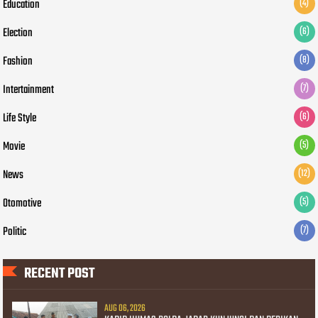
Education
(4)
Election
(6)
Fashion
(8)
Intertainment
(7)
Life Style
(6)
Movie
(5)
News
(12)
Otomotive
(5)
Politic
(7)
RECENT POST
AUG 06, 2026