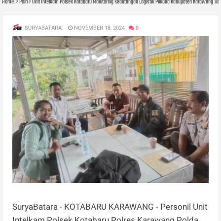
Home
Polri
Unit Intelkam Polsek Kotabaru Monitoring Kedatangan Logistik Pilkada Kabupaten Karawang Ta
SURYABATARA
NOVEMBER 18, 2024
0
SuryaBatara - KOTABARU KARAWANG - Personil Unit
Intelkam Polsek Kotabaru Polres Karawang Polda