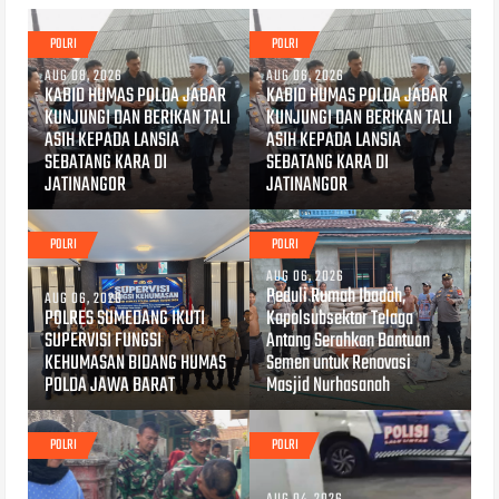
POLRI
POLRI
AUG 08, 2026
AUG 06, 2026
KABID HUMAS POLDA JABAR
KABID HUMAS POLDA JABAR
KUNJUNGI DAN BERIKAN TALI
KUNJUNGI DAN BERIKAN TALI
ASIH KEPADA LANSIA
ASIH KEPADA LANSIA
SEBATANG KARA DI
SEBATANG KARA DI
JATINANGOR
JATINANGOR
POLRI
POLRI
AUG 06, 2026
Peduli Rumah Ibadah,
AUG 06, 2026
POLRES SUMEDANG IKUTI
Kapolsubsektor Telaga
SUPERVISI FUNGSI
Antang Serahkan Bantuan
KEHUMASAN BIDANG HUMAS
Semen untuk Renovasi
POLDA JAWA BARAT
Masjid Nurhasanah
POLRI
POLRI