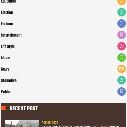
Education
(4)
Election
(6)
Fashion
(8)
Intertainment
(7)
Life Style
(6)
Movie
(5)
News
(12)
Otomotive
(5)
Politic
(7)
RECENT POST
AUG 08, 2026