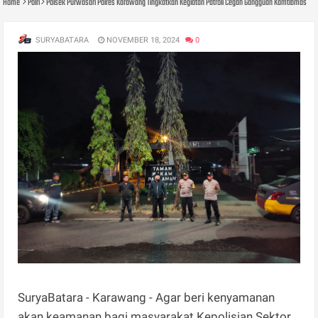
Home
Polri
Polsek Purwasari Polres Karawang Tingkatkan Kegiatan Patroli Cegah Gangguan Kamtibmas
SURYABATARA
NOVEMBER 18, 2024
0
SuryaBatara - Karawang - Agar beri kenyamanan
akan keamanan bagi masyarakat Kepolisian Sektor