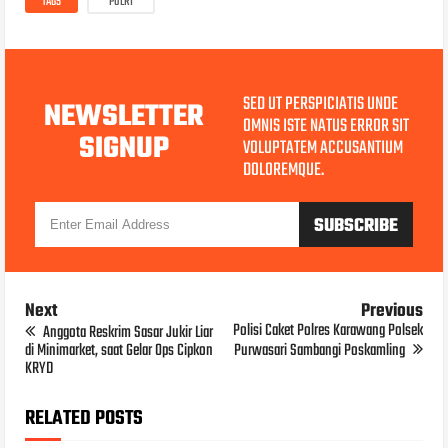
TAGS
POLRI
SED UT PERSPICIATIS UNDE
NEWSLETTER
OMNIS ISTE NATUS ERROR SIT
SIGNUP
VOLUPTATEM ACCUSANTIUM
DOLOREMQUE.
Next
Previous
Polisi Caket Polres Karawang Polsek
Anggota Reskrim Sasar Jukir Liar
di Minimarket, saat Gelar Ops Cipkon
Purwasari Sambangi Poskamling
KRYD
RELATED POSTS