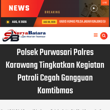
LIVE
NEWS
BREAKING
KABID HUMAS POLDA JABAR KUNJUNGI DAN BERIK
AUG, 8 2026
wb_sunny
AUG 08, 2026
Polsek Purwasari Polres
Karawang Tingkatkan Kegiatan
Patroli Cegah Gangguan
Kamtibmas