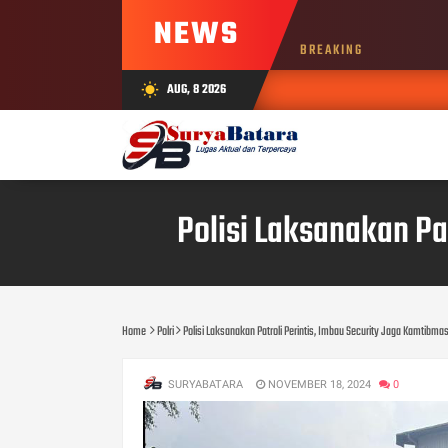
NEWS
BREAKING
AUG, 8 2026
wb_sunny
Polisi Laksanakan Pa
Home
Polri
Polisi Laksanakan Patroli Perintis, Imbau Security Jaga Kamtibmas
SURYABATARA
NOVEMBER 18, 2024
0