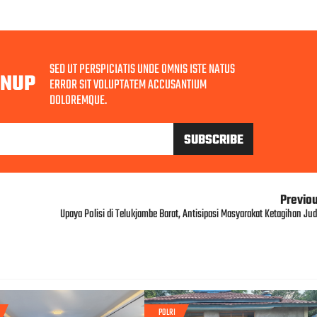
SED UT PERSPICIATIS UNDE OMNIS ISTE NATUS
GNUP
ERROR SIT VOLUPTATEM ACCUSANTIUM
DOLOREMQUE.
Previo
Upaya Polisi di Telukjambe Barat, Antisipasi Masyarakat Ketagihan Jud
POLRI