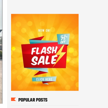
POPULAR POSTS
Sukses! Kejuaraan Pencak
Silat Kalang Bentar Se -
Jawa Barat Tahun 2025
Anggota PolsekTempuran
bersama Personil Polsek
Tempuran Polres Karawang.
Sosialisasi Kamtibmas
dalam Giat Jum'at Curhat