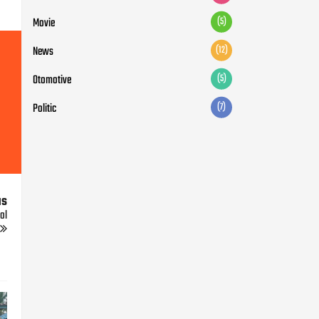
us
ol