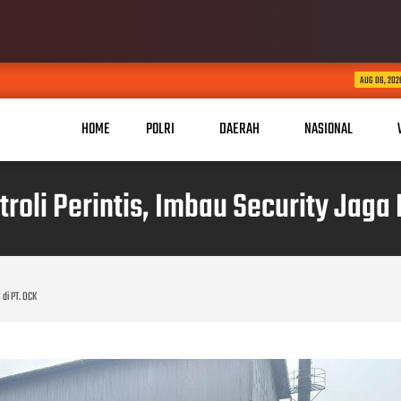
KABID HUMAS POLDA JAB
AUG 06, 2026
HOME
POLRI
DAERAH
NASIONAL
troli Perintis, Imbau Security Jaga
 di PT. DCK