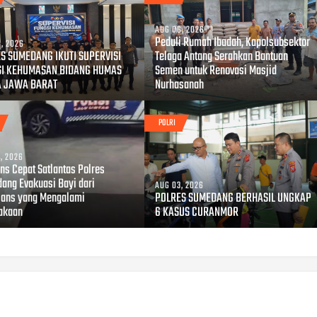
AUG 06, 2026
Peduli Rumah Ibadah, Kapolsubsektor
, 2026
S SUMEDANG IKUTI SUPERVISI
Telaga Antang Serahkan Bantuan
SI KEHUMASAN BIDANG HUMAS
Semen untuk Renovasi Masjid
A JAWA BARAT
Nurhasanah
POLRI
, 2026
ns Cepat Satlantas Polres
ang Evakuasi Bayi dari
AUG 03, 2026
ans yang Mengalami
POLRES SUMEDANG BERHASIL UNGKAP
akaan
6 KASUS CURANMOR