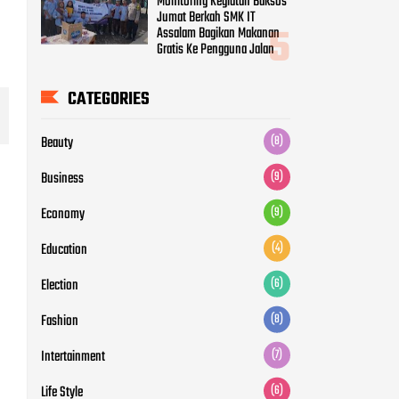
Business
(9)
Economy
(9)
Education
(4)
Election
(6)
Fashion
(8)
Intertainment
(7)
Life Style
(6)
Movie
(5)
News
(12)
Otomotive
(5)
Politic
(7)