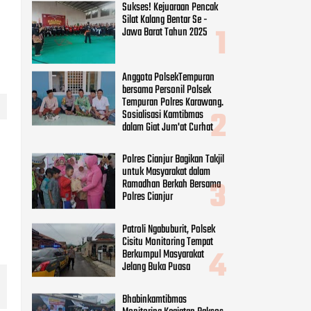
Polres Cianjur Bagikan Takjil
untuk Masyarakat dalam
Ramadhan Berkah Bersama
Polres Cianjur
Patroli Ngabuburit, Polsek
Cisitu Monitoring Tempat
Berkumpul Masyarakat
Jelang Buka Puasa
Bhabinkamtibmas
Monitoring Kegiatan Baksos
Jumat Berkah SMK IT
Assalam Bagikan Makanan
Gratis Ke Pengguna Jalan
CATEGORIES
Beauty
(8)