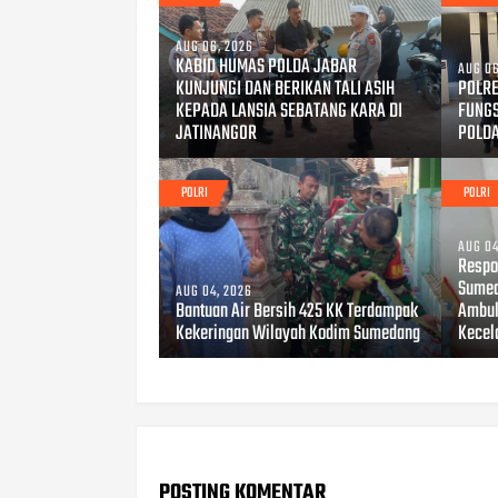
AUG 06, 2026
KABID HUMAS POLDA JABAR
AUG 06
KUNJUNGI DAN BERIKAN TALI ASIH
POLRE
KEPADA LANSIA SEBATANG KARA DI
FUNG
JATINANGOR
POLD
POLRI
POLRI
AUG 04
Respo
Sumed
AUG 04, 2026
Bantuan Air Bersih 425 KK Terdampak
Ambul
Kekeringan Wilayah Kodim Sumedang
Kecel
POSTING KOMENTAR