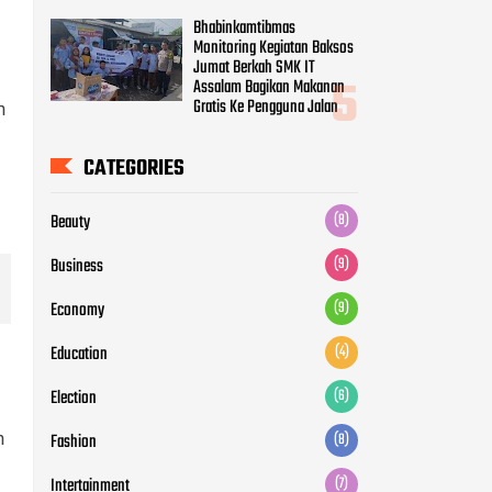
Bhabinkamtibmas
Monitoring Kegiatan Baksos
Jumat Berkah SMK IT
Assalam Bagikan Makanan
Gratis Ke Pengguna Jalan
n
CATEGORIES
Beauty
(8)
Business
(9)
Economy
(9)
Education
(4)
Election
(6)
n
Fashion
(8)
Intertainment
(7)