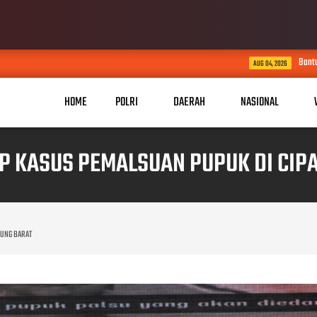
Bantuan Air Bersih 425 KK T
AUG 04, 2026
HOME
POLRI
DAERAH
NASIONAL
P KASUS PEMALSUAN PUPUK DI CIP
DUNG BARAT