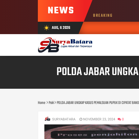
NEWS
BREAKING
AUG, 6 2026
wb_sunny
POLDA JABAR UNGKA
Home
Polri
POLDA JABAR UNGKAP KASUS PEMALSUAN PUPUK DI CIPATAT BAN
SURYABATARA
NOVEMBER 23, 2024
0