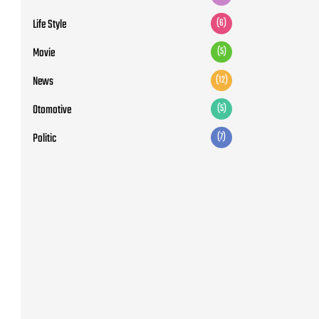
Life Style
(6)
Movie
(5)
News
(12)
Otomotive
(5)
Politic
(7)
.