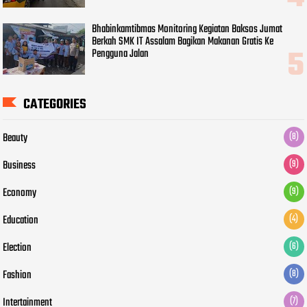
Bhabinkamtibmas Monitoring Kegiatan Baksos Jumat
Berkah SMK IT Assalam Bagikan Makanan Gratis Ke
Pengguna Jalan
CATEGORIES
Beauty
(8)
Business
(9)
Economy
(9)
Education
(4)
Election
(6)
Fashion
(8)
Intertainment
(7)