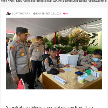
Home
Polri
Jelang Pengamanan Pilkada Serentak 2024, Personel Polda Jabar Lakukan Pemeriksaan Keseh
SURYABATARA
NOVEMBER 25, 2024
0
SuryaBatara - Menjelang pelaksanaan Pemilihan