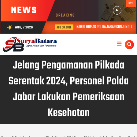
LIVE
NEWS
BREAKING
KABID HUMAS POLDA JABAR KUNJUNGI DAN B
AUG, 7 2026
wb_sunny
AUG 06, 2026
Jelang Pengamanan Pilkada
Serentak 2024, Personel Polda
Jabar Lakukan Pemeriksaan
Kesehatan