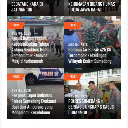
SEBATANG KARA DI
KEHUMASAN BIDANG HUMAS
JATINANGOR
POLDA JAWA BARAT
POLRI
POLRI
AUG 06, 2026
Peduli Rumah Ibadah,
Kapolsubsektor Telaga
AUG 04, 2026
Antang Serahkan Bantuan
Bantuan Air Bersih 425 KK
Semen untuk Renovasi
Terdampak Kekeringan
Masjid Nurhasanah
Wilayah Kodim Sumedang
POLRI
POLRI
AUG 04, 2026
Respons Cepat Satlantas
AUG 03, 2026
Polres Sumedang Evakuasi
POLRES SUMEDANG
Bayi dari Ambulans yang
BERHASIL UNGKAP 6 KASUS
Mengalami Kecelakaan
CURANMOR