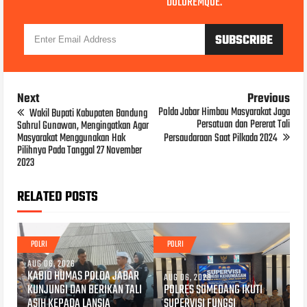
DOLOREMQUE.
Next
Previous
Polda Jabar Himbau Masyarakat Jaga
Wakil Bupati Kabupaten Bandung
Persatuan dan Pererat Tali
Sahrul Gunawan, Mengingatkan Agar
Masyarakat Menggunakan Hak
Persaudaraan Saat Pilkada 2024
Pilihnya Pada Tanggal 27 November
2023
RELATED POSTS
POLRI
POLRI
AUG 06, 2026
KABID HUMAS POLDA JABAR
AUG 06, 2026
KUNJUNGI DAN BERIKAN TALI
POLRES SUMEDANG IKUTI
ASIH KEPADA LANSIA
SUPERVISI FUNGSI