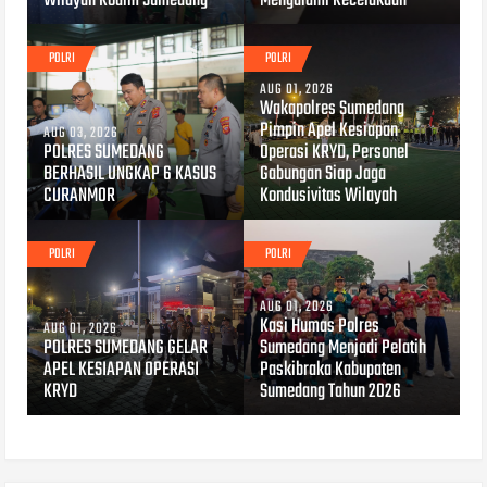
Wilayah Kodim Sumedang
Mengalami Kecelakaan
POLRI
POLRI
AUG 01, 2026
Wakapolres Sumedang
Pimpin Apel Kesiapan
AUG 03, 2026
POLRES SUMEDANG
Operasi KRYD, Personel
BERHASIL UNGKAP 6 KASUS
Gabungan Siap Jaga
CURANMOR
Kondusivitas Wilayah
POLRI
POLRI
AUG 01, 2026
Kasi Humas Polres
AUG 01, 2026
POLRES SUMEDANG GELAR
Sumedang Menjadi Pelatih
APEL KESIAPAN OPERASI
Paskibraka Kabupaten
KRYD
Sumedang Tahun 2026