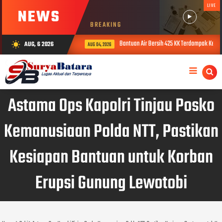
LIVE
NEWS
BREAKING
Bantuan Air Bersih 425 KK Terdampak Keke
AUG, 6 2026
wb_sunny
AUG 04, 2026
Astama Ops Kapolri Tinjau Posko
Kemanusiaan Polda NTT, Pastikan
Kesiapan Bantuan untuk Korban
Erupsi Gunung Lewotobi