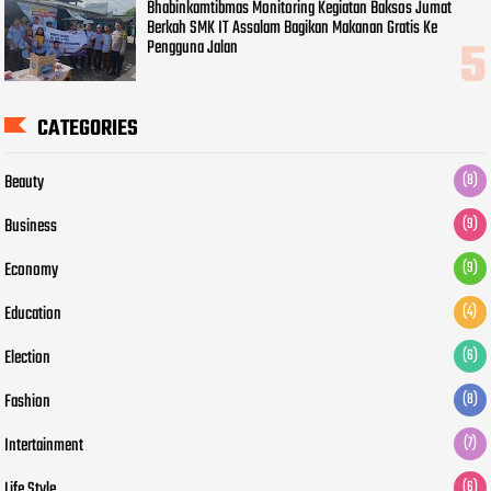
Bhabinkamtibmas Monitoring Kegiatan Baksos Jumat
Berkah SMK IT Assalam Bagikan Makanan Gratis Ke
Pengguna Jalan
CATEGORIES
Beauty
(8)
Business
(9)
Economy
(9)
Education
(4)
Election
(6)
Fashion
(8)
Intertainment
(7)
Life Style
(6)