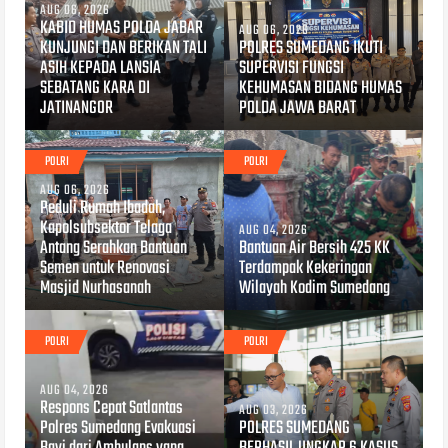
AUG 06, 2026
KABID HUMAS POLDA JABAR
AUG 06, 2026
KUNJUNGI DAN BERIKAN TALI
POLRES SUMEDANG IKUTI
ASIH KEPADA LANSIA
SUPERVISI FUNGSI
SEBATANG KARA DI
KEHUMASAN BIDANG HUMAS
JATINANGOR
POLDA JAWA BARAT
POLRI
POLRI
AUG 06, 2026
Peduli Rumah Ibadah,
Kapolsubsektor Telaga
AUG 04, 2026
Antang Serahkan Bantuan
Bantuan Air Bersih 425 KK
Semen untuk Renovasi
Terdampak Kekeringan
Masjid Nurhasanah
Wilayah Kodim Sumedang
POLRI
POLRI
AUG 04, 2026
Respons Cepat Satlantas
AUG 03, 2026
Polres Sumedang Evakuasi
POLRES SUMEDANG