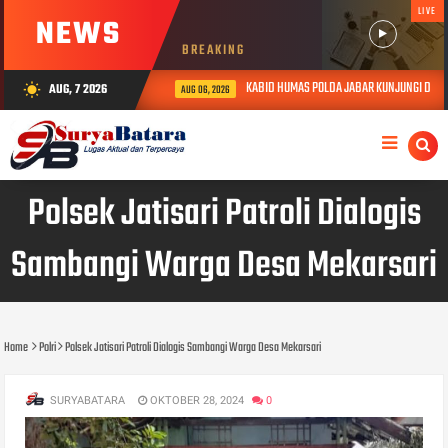
LIVE
NEWS
BREAKING
KABID HUMAS POLDA JABAR KUNJUNGI DAN BE
AUG, 7 2026
wb_sunny
AUG 06, 2026
Polsek Jatisari Patroli Dialogis
Sambangi Warga Desa Mekarsari
Home
Polri
Polsek Jatisari Patroli Dialogis Sambangi Warga Desa Mekarsari
SURYABATARA
OKTOBER 28, 2024
0