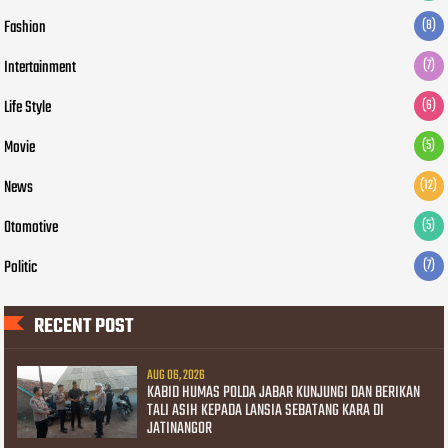
Fashion
(8)
Intertainment
(7)
Life Style
(6)
Movie
(5)
News
(12)
Otomotive
(5)
Politic
(7)
RECENT POST
AUG 06, 2026
KABID HUMAS POLDA JABAR KUNJUNGI DAN BERIKAN
TALI ASIH KEPADA LANSIA SEBATANG KARA DI
JATINANGOR