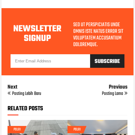
SED UT PERSPICIATIS UNDE
NEWSLETTER
OMNIS ISTE NATUS ERROR SIT
SIGNUP
VOLUPTATEM ACCUSANTIUM
DOLOREMQUE.
Next
Previous
Posting Lebih Baru
Posting Lama
RELATED POSTS
POLRI
POLRI