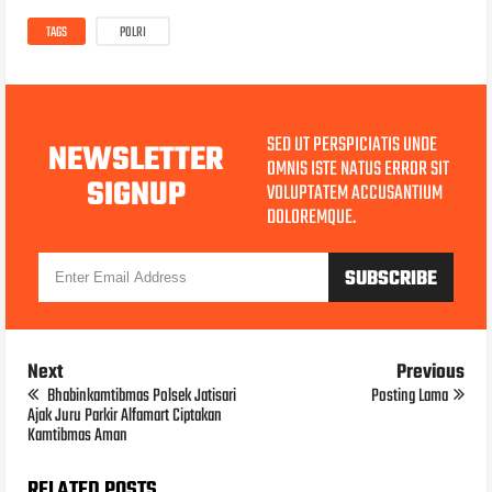
TAGS
POLRI
SED UT PERSPICIATIS UNDE
NEWSLETTER
OMNIS ISTE NATUS ERROR SIT
SIGNUP
VOLUPTATEM ACCUSANTIUM
DOLOREMQUE.
Next
Previous
Bhabinkamtibmas Polsek Jatisari
Posting Lama
Ajak Juru Parkir Alfamart Ciptakan
Kamtibmas Aman
RELATED POSTS