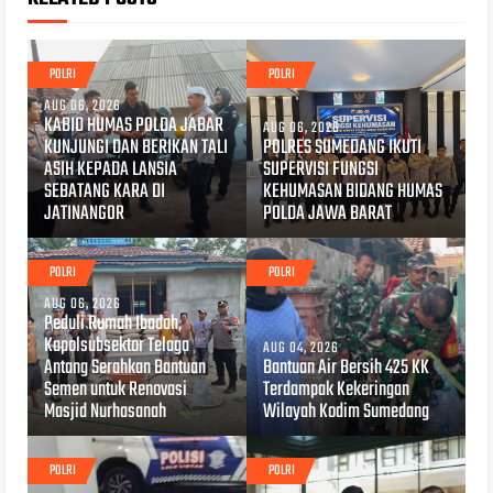
POLRI
POLRI
AUG 06, 2026
KABID HUMAS POLDA JABAR
AUG 06, 2026
KUNJUNGI DAN BERIKAN TALI
POLRES SUMEDANG IKUTI
ASIH KEPADA LANSIA
SUPERVISI FUNGSI
SEBATANG KARA DI
KEHUMASAN BIDANG HUMAS
JATINANGOR
POLDA JAWA BARAT
POLRI
POLRI
AUG 06, 2026
Peduli Rumah Ibadah,
Kapolsubsektor Telaga
AUG 04, 2026
Antang Serahkan Bantuan
Bantuan Air Bersih 425 KK
Semen untuk Renovasi
Terdampak Kekeringan
Masjid Nurhasanah
Wilayah Kodim Sumedang
POLRI
POLRI