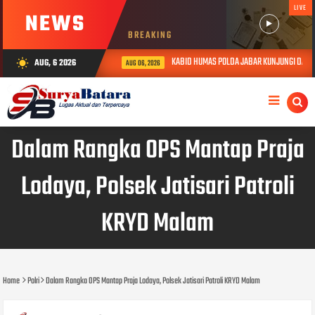
LIVE
NEWS
BREAKING
KABID HUMAS POLDA JABAR KUNJUNGI DAN BE
AUG, 6 2026
wb_sunny
AUG 06, 2026
Dalam Rangka OPS Mantap Praja
Lodaya, Polsek Jatisari Patroli
KRYD Malam
Home
Polri
Dalam Rangka OPS Mantap Praja Lodaya, Polsek Jatisari Patroli KRYD Malam