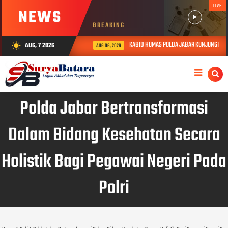
LIVE
NEWS
BREAKING
KABID HUMAS POLDA JABAR KUNJUNGI DAN B
AUG, 7 2026
wb_sunny
AUG 06, 2026
Polda Jabar Bertransformasi
Dalam Bidang Kesehatan Secara
Holistik Bagi Pegawai Negeri Pada
Polri