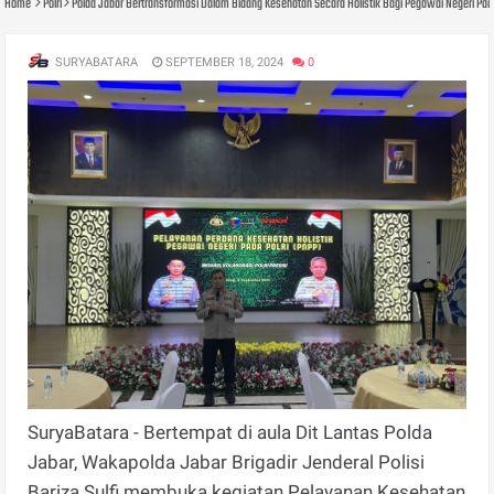
Home
Polri
Polda Jabar Bertransformasi Dalam Bidang Kesehatan Secara Holistik Bagi Pegawai Negeri Pada
SURYABATARA
SEPTEMBER 18, 2024
0
SuryaBatara - Bertempat di aula Dit Lantas Polda
Jabar, Wakapolda Jabar Brigadir Jenderal Polisi
Bariza Sulfi membuka kegiatan Pelayanan Kesehatan