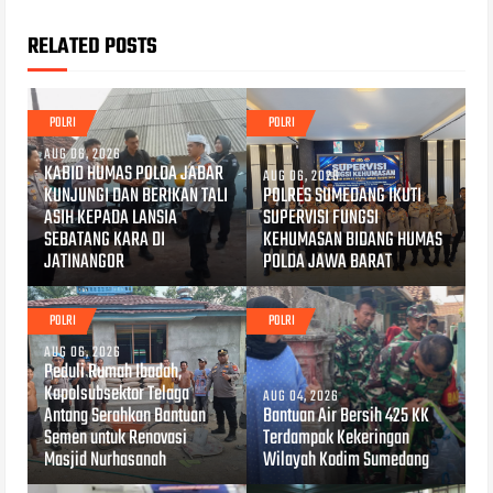
RELATED POSTS
POLRI
POLRI
AUG 06, 2026
KABID HUMAS POLDA JABAR
AUG 06, 2026
KUNJUNGI DAN BERIKAN TALI
POLRES SUMEDANG IKUTI
ASIH KEPADA LANSIA
SUPERVISI FUNGSI
SEBATANG KARA DI
KEHUMASAN BIDANG HUMAS
JATINANGOR
POLDA JAWA BARAT
POLRI
POLRI
AUG 06, 2026
Peduli Rumah Ibadah,
Kapolsubsektor Telaga
AUG 04, 2026
Antang Serahkan Bantuan
Bantuan Air Bersih 425 KK
Semen untuk Renovasi
Terdampak Kekeringan
Masjid Nurhasanah
Wilayah Kodim Sumedang