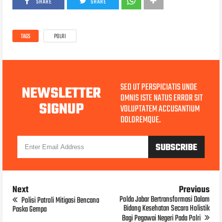
SHARE
SHARE
TAGS
POLRI
SED UT PERSPICIATIS UNDE
NEWSLETTER
OMNIS ISTE NATUS ERROR SIT
SIGNUP
VOLUPTATEM ACCUSANTIUM
DOLOREMQUE.
Next
Previous
Polda Jabar Bertransformasi Dalam
Polisi Patroli Mitigasi Bencana
Bidang Kesehatan Secara Holistik
Paska Gempa
Bagi Pegawai Negeri Pada Polri