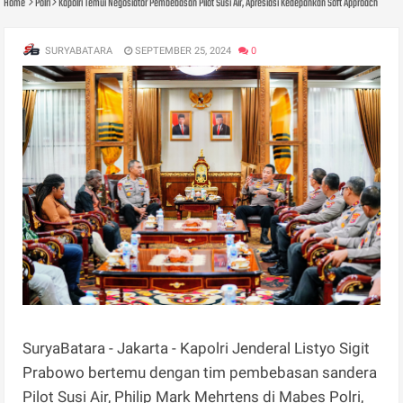
Home
Polri
Kapolri Temui Negosiator Pembebasan Pilot Susi Air, Apresiasi Kedepankan Soft Approach
SURYABATARA
SEPTEMBER 25, 2024
0
SuryaBatara - Jakarta - Kapolri Jenderal Listyo Sigit
Prabowo bertemu dengan tim pembebasan sandera
Pilot Susi Air, Philip Mark Mehrtens di Mabes Polri,