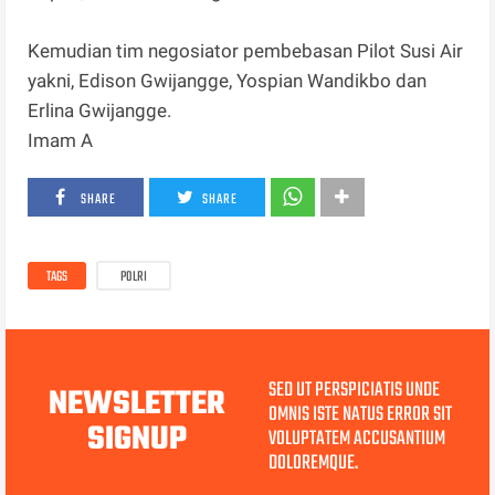
Kemudian tim negosiator pembebasan Pilot Susi Air
yakni, Edison Gwijangge, Yospian Wandikbo dan
Erlina Gwijangge.
Imam A
SHARE
SHARE
TAGS
POLRI
SED UT PERSPICIATIS UNDE
NEWSLETTER
OMNIS ISTE NATUS ERROR SIT
SIGNUP
VOLUPTATEM ACCUSANTIUM
DOLOREMQUE.