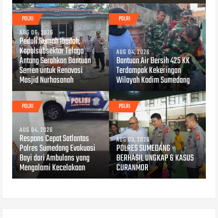
POLRI
POLRI
AUG 06, 2026
Peduli Rumah Ibadah,
Kapolsubsektor Telaga
AUG 04, 2026
Antang Serahkan Bantuan
Bantuan Air Bersih 425 KK
Semen untuk Renovasi
Terdampak Kekeringan
Masjid Nurhasanah
Wilayah Kodim Sumedang
POLRI
POLRI
AUG 04, 2026
Respons Cepat Satlantas
AUG 03, 2026
Polres Sumedang Evakuasi
POLRES SUMEDANG
Bayi dari Ambulans yang
BERHASIL UNGKAP 6 KASUS
Mengalami Kecelakaan
CURANMOR