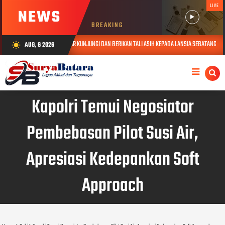
LIVE
NEWS
BREAKING
AS POLDA JABAR KUNJUNGI DAN BERIKAN TALI ASIH KEPADA LANSIA SEBATANG KARA DI JATINANG
AUG, 6 2026
wb_sunny
Kapolri Temui Negosiator
Pembebasan Pilot Susi Air,
Apresiasi Kedepankan Soft
Approach