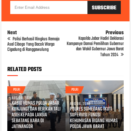
Next
Previous
Kapolda Jabar Hadiri Deklarasi
Polisi Berhasil Ringkus Remaja
Kampanye Damai Pemilihan Gubernur
Asal Cibogo Yang Bacok Warga
dan Wakil Gubernur Jawa Barat
Cigadung di Ranggawulung
Tahun 2024
RELATED POSTS
POLRI
POLRI
AUG 06, 2026
KABID HUMAS POLDA JABAR
AUG 06, 2026
KUNJUNGI DAN BERIKAN TALI
POLRES SUMEDANG IKUTI
ASIH KEPADA LANSIA
SUPERVISI FUNGSI
SEBATANG KARA DI
KEHUMASAN BIDANG HUMAS
JATINANGOR
POLDA JAWA BARAT