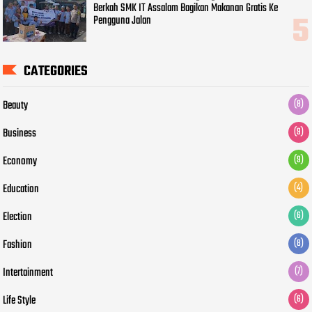
Berkah SMK IT Assalam Bagikan Makanan Gratis Ke
Pengguna Jalan
CATEGORIES
Beauty
(8)
Business
(9)
Economy
(9)
Education
(4)
Election
(6)
Fashion
(8)
Intertainment
(7)
Life Style
(6)