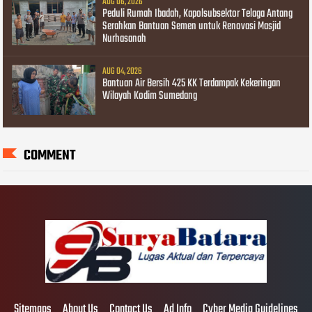
AUG 06, 2026
Peduli Rumah Ibadah, Kapolsubsektor Telaga Antang
Serahkan Bantuan Semen untuk Renovasi Masjid
Nurhasanah
AUG 04, 2026
Bantuan Air Bersih 425 KK Terdampak Kekeringan
Wilayah Kodim Sumedang
COMMENT
Sitemaps
About Us
Contact Us
Ad Info
Cyber Media Guidelines