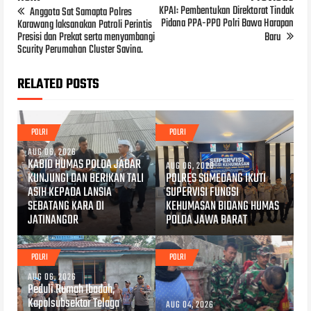
KPAI: Pembentukan Direktorat Tindak
Anggota Sat Samapta Polres
Pidana PPA-PPO Polri Bawa Harapan
Karawang laksanakan Patroli Perintis
Presisi dan Prekat serta menyambangi
Baru
Scurity Perumahan Cluster Savina.
RELATED POSTS
POLRI
POLRI
AUG 06, 2026
KABID HUMAS POLDA JABAR
AUG 06, 2026
KUNJUNGI DAN BERIKAN TALI
POLRES SUMEDANG IKUTI
ASIH KEPADA LANSIA
SUPERVISI FUNGSI
SEBATANG KARA DI
KEHUMASAN BIDANG HUMAS
JATINANGOR
POLDA JAWA BARAT
POLRI
POLRI
AUG 06, 2026
Peduli Rumah Ibadah,
Kapolsubsektor Telaga
AUG 04, 2026