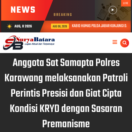
LIVE
NEWS
BREAKING
KABID HUMAS POLDA JABAR KUNJUNGI DAN BE
AUG, 8 2026
wb_sunny
AUG 06, 2026
Anggota Sat Samapta Polres
Karawang melaksanakan Patroli
Perintis Presisi dan Giat Cipta
Kondisi KRYD dengan Sasaran
Premanisme