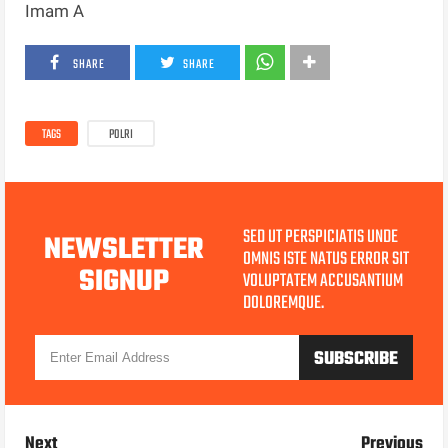
Imam A
SHARE
SHARE
TAGS
POLRI
SED UT PERSPICIATIS UNDE
NEWSLETTER
OMNIS ISTE NATUS ERROR SIT
SIGNUP
VOLUPTATEM ACCUSANTIUM
DOLOREMQUE.
Next
Previous