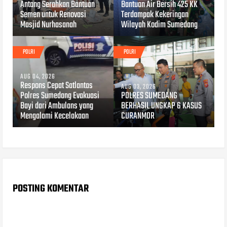
Antang Serahkan Bantuan
Bantuan Air Bersih 425 KK
Semen untuk Renovasi
Terdampak Kekeringan
Masjid Nurhasanah
Wilayah Kodim Sumedang
POLRI
POLRI
AUG 04, 2026
Respons Cepat Satlantas
AUG 03, 2026
Polres Sumedang Evakuasi
POLRES SUMEDANG
Bayi dari Ambulans yang
BERHASIL UNGKAP 6 KASUS
Mengalami Kecelakaan
CURANMOR
POSTING KOMENTAR