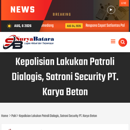
LIVE
NEWS
BREAKING
ekeringan Wilayah Kodim Sumedang
Respons Cepat Satlantas Polres Su
AUG, 6 2026
wb_sunny
AUG 04, 2026
Kepolisian Lakukan Patroli
Dialogis, Satroni Security PT.
Karya Beton
Home
Polri
Kepolisian Lakukan Patroli Dialogis, Satroni Security PT. Karya Beton