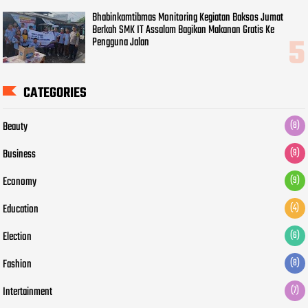
Bhabinkamtibmas Monitoring Kegiatan Baksos Jumat
Berkah SMK IT Assalam Bagikan Makanan Gratis Ke
Pengguna Jalan
CATEGORIES
Beauty
(8)
Business
(9)
Economy
(9)
Education
(4)
Election
(6)
Fashion
(8)
Intertainment
(7)