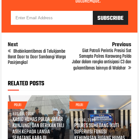
DOLOREMQUE.
Next
Previous
Giat Patroli Perintis Presisi Sat
Bhabinkamtibmas di Telukjambe
Samapta Polres Karawang Polda
Barat Door to Door Sambangi Warga
Jabar dalam rangka antisipasi C3 dan
Pasirjengkol
gukamtibmas lainnya di Walahar
RELATED POSTS
POLRI
POLRI
AUG 06, 2026
KABID HUMAS POLDA JABAR
AUG 06, 2026
KUNJUNGI DAN BERIKAN TALI
POLRES SUMEDANG IKUTI
ASIH KEPADA LANSIA
SUPERVISI FUNGSI
SEBATANG KARA DI
KEHUMASAN BIDANG HUMAS