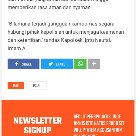
memberikan rasa aman dan nyaman.
"Bilamana terjadi gangguan kamtibmas segara
hubungi pihak kepolisian untuk menjaga keamanan
dan ketertiban," tandas Kapolsek, Iptu Naufal.
Imam A
SHARE
SHARE
TAGS
POLRI
SED UT PERSPICIATIS UNDE
NEWSLETTER
OMNIS ISTE NATUS ERROR SIT
SIGNUP
VOLUPTATEM ACCUSANTIUM