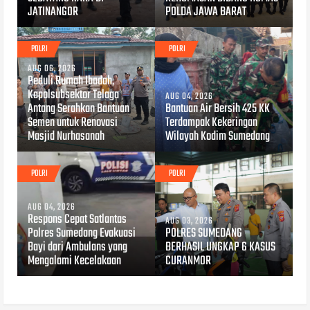
JATINANGOR
POLDA JAWA BARAT
POLRI
POLRI
AUG 06, 2026
Peduli Rumah Ibadah,
Kapolsubsektor Telaga
AUG 04, 2026
Antang Serahkan Bantuan
Bantuan Air Bersih 425 KK
Semen untuk Renovasi
Terdampak Kekeringan
Masjid Nurhasanah
Wilayah Kodim Sumedang
POLRI
POLRI
AUG 04, 2026
Respons Cepat Satlantas
AUG 03, 2026
Polres Sumedang Evakuasi
POLRES SUMEDANG
Bayi dari Ambulans yang
BERHASIL UNGKAP 6 KASUS
Mengalami Kecelakaan
CURANMOR