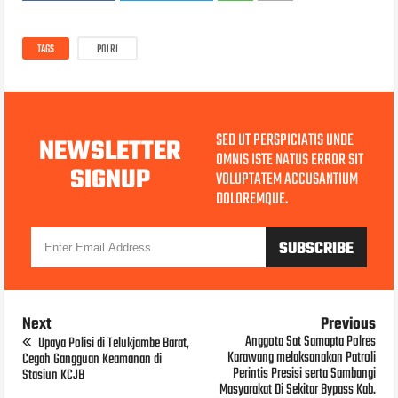
TAGS
POLRI
SED UT PERSPICIATIS UNDE
NEWSLETTER
OMNIS ISTE NATUS ERROR SIT
SIGNUP
VOLUPTATEM ACCUSANTIUM
DOLOREMQUE.
Next
Previous
Anggota Sat Samapta Polres
Upaya Polisi di Telukjambe Barat,
Karawang melaksanakan Patroli
Cegah Gangguan Keamanan di
Perintis Presisi serta Sambangi
Stasiun KCJB
Masyarakat Di Sekitar Bypass Kab.