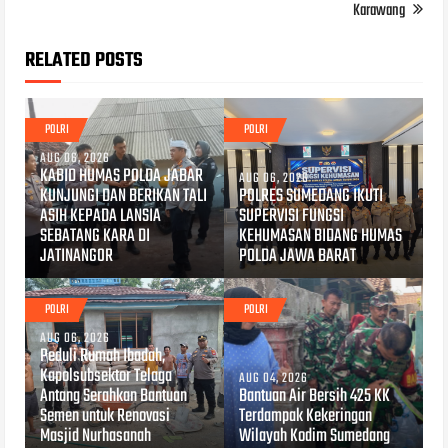
Karawang
RELATED POSTS
POLRI
POLRI
AUG 06, 2026
KABID HUMAS POLDA JABAR
AUG 06, 2026
KUNJUNGI DAN BERIKAN TALI
POLRES SUMEDANG IKUTI
ASIH KEPADA LANSIA
SUPERVISI FUNGSI
SEBATANG KARA DI
KEHUMASAN BIDANG HUMAS
JATINANGOR
POLDA JAWA BARAT
POLRI
POLRI
AUG 06, 2026
Peduli Rumah Ibadah,
Kapolsubsektor Telaga
AUG 04, 2026
Antang Serahkan Bantuan
Bantuan Air Bersih 425 KK
Semen untuk Renovasi
Terdampak Kekeringan
Masjid Nurhasanah
Wilayah Kodim Sumedang