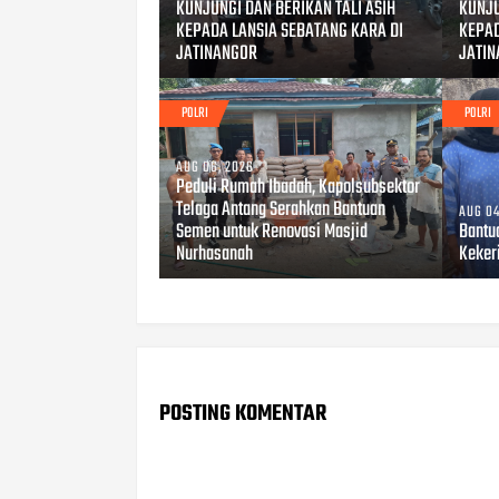
KUNJUNGI DAN BERIKAN TALI ASIH
KUNJU
KEPADA LANSIA SEBATANG KARA DI
KEPAD
JATINANGOR
JATI
POLRI
POLRI
AUG 06, 2026
Peduli Rumah Ibadah, Kapolsubsektor
Telaga Antang Serahkan Bantuan
AUG 04
Semen untuk Renovasi Masjid
Bantu
Nurhasanah
Keker
POSTING KOMENTAR