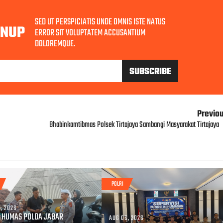
SED UT PERSPICIATIS UNDE OMNIS ISTE NATUS
GNUP
ERROR SIT VOLUPTATEM ACCUSANTIUM
DOLOREMQUE.
Previo
Bhabinkamtibmas Polsek Tirtajaya Sambangi Masyarakat Tirtajaya
POLRI
, 2026
 HUMAS POLDA JABAR
AUG 06, 2026