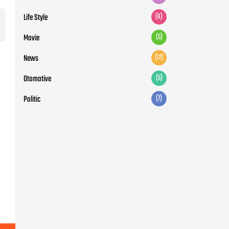
Life Style
(6)
Movie
(5)
News
(12)
a
Otomotive
(5)
Politic
(7)