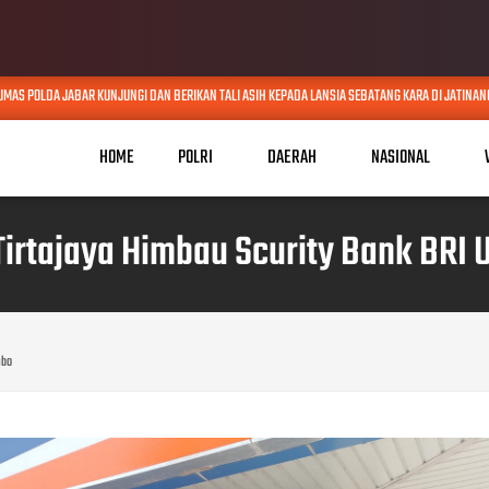
POLDA JABAR KUNJUNGI DAN BERIKAN TALI ASIH KEPADA LANSIA SEBATANG KARA DI JATINANGOR
HOME
POLRI
DAERAH
NASIONAL
Tirtajaya Himbau Scurity Bank BRI 
mbo