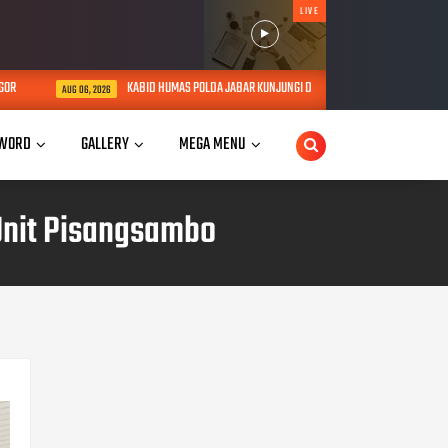
LIVE
KABID HUMAS POLDA JABAR KUNJUNGI DAN BERIKAN TALI ASIH KEPADA LAN
AUG 06, 2026
WORD
GALLERY
MEGA MENU
Unit Pisangsambo