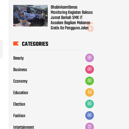
Bhabinkamtibmas
Monitoring Kegiatan Baksos
Jumat Berkah SMK IT
Assalam Bagikan Makanan
Gratis Ke Pengguna Jalan
CATEGORIES
Beauty
(8)
Business
(9)
Economy
(9)
Education
(4)
Election
(6)
Fashion
(8)
Intertainment
(7)