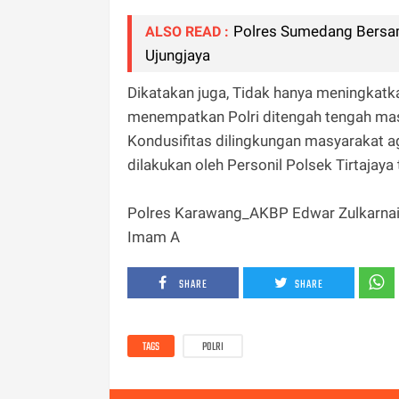
Polres Sumedang Bersa
ALSO READ :
Ujungjaya
Dikatakan juga, Tidak hanya meningkatka
menempatkan Polri ditengah tengah ma
Kondusifitas dilingkungan masyarakat ag
dilakukan oleh Personil Polsek Tirtajay
Polres Karawang_AKBP Edwar Zulkarnain, 
Imam A
SHARE
SHARE
TAGS
POLRI