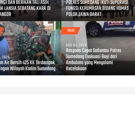
NGI DAN BERIKAN TALI ASIH
POLRES SUMEDANG IKUTI SUPERVISI
A LANSIA SEBATANG KARA DI
FUNGSI KEHUMASAN BIDANG HUMAS
NANGOR
POLDA JAWA BARAT
POLRI
AUG 04, 2026
Respons Cepat Satlantas Polres
Sumedang Evakuasi Bayi dari
, 2026
an Air Bersih 425 KK Terdampak
Ambulans yang Mengalami
ingan Wilayah Kodim Sumedang
Kecelakaan