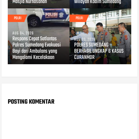
Masjid Nurhasanah
Wilayah Kodim Sumedang
POLRI
POLRI
AUG 04, 2026
Respons Cepat Satlantas
AUG 03, 2026
Polres Sumedang Evakuasi
POLRES SUMEDANG
Bayi dari Ambulans yang
BERHASIL UNGKAP 6 KASUS
Mengalami Kecelakaan
CURANMOR
POSTING KOMENTAR