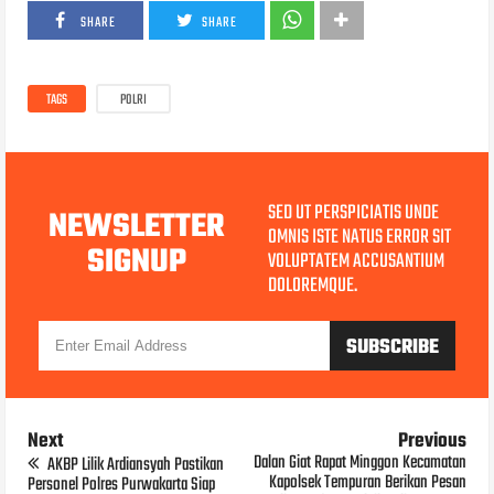
SHARE
SHARE
TAGS
POLRI
SED UT PERSPICIATIS UNDE
NEWSLETTER
OMNIS ISTE NATUS ERROR SIT
SIGNUP
VOLUPTATEM ACCUSANTIUM
DOLOREMQUE.
Next
Previous
Dalan Giat Rapat Minggon Kecamatan
AKBP Lilik Ardiansyah Pastikan
Kapolsek Tempuran Berikan Pesan
Personel Polres Purwakarta Siap