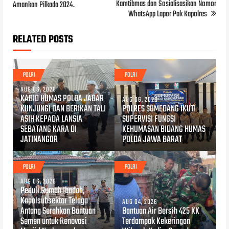
Kamtibmas dan Sosialisasikan Nomor
Amankan Pilkada 2024.
WhatsApp Lapor Pak Kapolres
RELATED POSTS
POLRI
POLRI
AUG 06, 2026
KABID HUMAS POLDA JABAR
AUG 06, 2026
KUNJUNGI DAN BERIKAN TALI
POLRES SUMEDANG IKUTI
ASIH KEPADA LANSIA
SUPERVISI FUNGSI
SEBATANG KARA DI
KEHUMASAN BIDANG HUMAS
JATINANGOR
POLDA JAWA BARAT
POLRI
POLRI
AUG 06, 2026
Peduli Rumah Ibadah,
Kapolsubsektor Telaga
AUG 04, 2026
Antang Serahkan Bantuan
Bantuan Air Bersih 425 KK
Semen untuk Renovasi
Terdampak Kekeringan