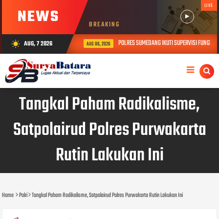
LIVE
NEWS
BREAKING
POLRES SUMEDANG IKUTI SUPERVISI FUNGSI K
AUG, 7 2026
wb_sunny
AUG 06, 2026
Tangkal Paham Radikalisme,
Satpolairud Polres Purwakarta
Rutin Lakukan Ini
Home
Polri
Tangkal Paham Radikalisme, Satpolairud Polres Purwakarta Rutin Lakukan Ini