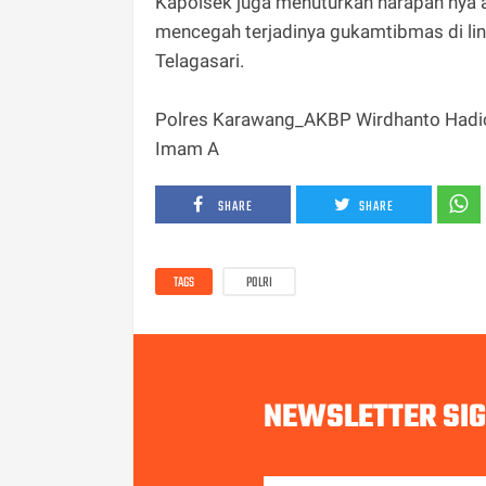
Kapolsek juga menuturkan harapan nya ag
mencegah terjadinya gukamtibmas di li
Telagasari.
Polres Karawang_AKBP Wirdhanto Had
Imam A
SHARE
SHARE
TAGS
POLRI
NEWSLETTER SI