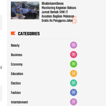
Bhabinkamtibmas
Monitoring Kegiatan Baksos
Jumat Berkah SMK IT
Assalam Bagikan Makanan
Gratis Ke Pengguna Jalan
CATEGORIES
Beauty
(8)
Business
(9)
Economy
(9)
il
Education
(4)
Election
(6)
Fashion
(8)
Intertainment
(7)