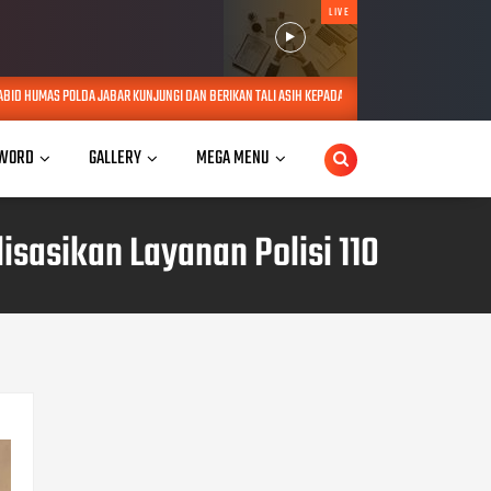
LIVE
NJUNGI DAN BERIKAN TALI ASIH KEPADA LANSIA SEBATANG KARA DI JATINANGOR
AUG 06, 2
WORD
GALLERY
MEGA MENU
sasikan Layanan Polisi 110