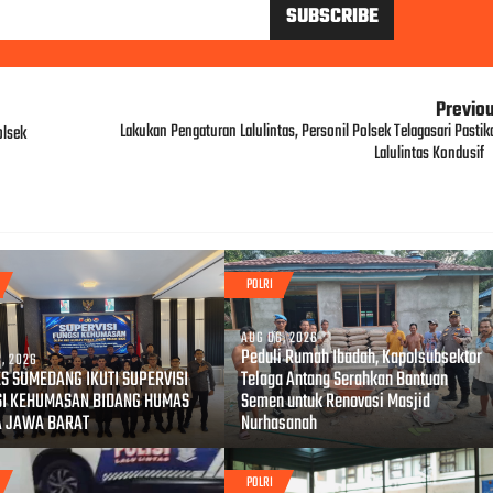
Previo
Lakukan Pengaturan Lalulintas, Personil Polsek Telagasari Pastik
olsek
Lalulintas Kondusif
POLRI
AUG 06, 2026
Peduli Rumah Ibadah, Kapolsubsektor
, 2026
S SUMEDANG IKUTI SUPERVISI
Telaga Antang Serahkan Bantuan
SI KEHUMASAN BIDANG HUMAS
Semen untuk Renovasi Masjid
A JAWA BARAT
Nurhasanah
POLRI