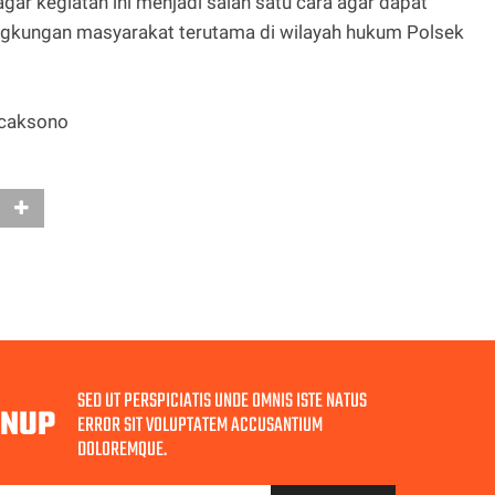
ar kegiatan ini menjadi salah satu cara agar dapat
ngkungan masyarakat terutama di wilayah hukum Polsek
icaksono
SED UT PERSPICIATIS UNDE OMNIS ISTE NATUS
GNUP
ERROR SIT VOLUPTATEM ACCUSANTIUM
DOLOREMQUE.