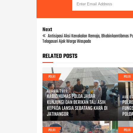
Next
Antisipasi Aksi Kenakalan Remaja, Bhabinkamtibmas P
Telagasari Ajak Warga Waspada
RELATED POSTS
POLRI
POLRI
AUG 06, 2026
KABID HUMAS POLDA JABAR
AUG 06
KUNJUNGI DAN BERIKAN TALI ASIH
POLRE
KEPADA LANSIA SEBATANG KARA DI
FUNG
JATINANGOR
POLD
POLRI
POLRI