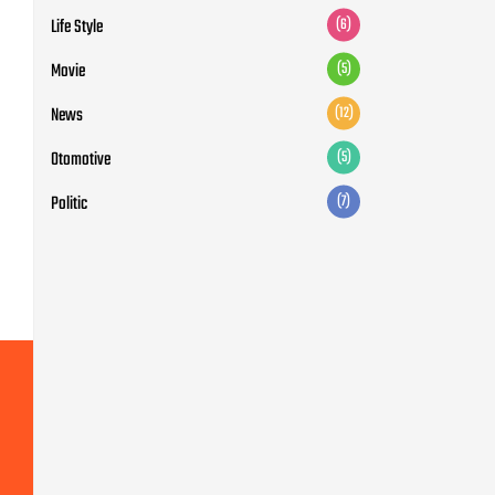
Life Style
(6)
Movie
(5)
News
(12)
Otomotive
(5)
Politic
(7)