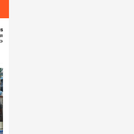
us
an