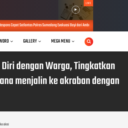
LIVE
s Cepat Satlantas Polres Sumedang Evakuasi Bayi dari Ambulans yang Mengalami Kecelakaan
WORD
GALLERY
MEGA MENU
Diri dengan Warga, Tingkatkan
ana menjalin ke akraban dengan
n ke akraban dengan Warga Masyarakat