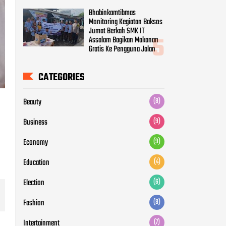
CATEGORIES
Beauty
(8)
Business
(9)
Economy
(9)
Education
(4)
Election
(6)
Fashion
(8)
Intertainment
(7)
Life Style
(6)
Movie
(5)
News
(12)