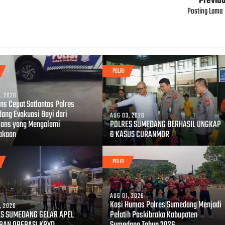
Previo
Posting Lama
POLRI
, 2026
ns Cepat Satlantas Polres
ang Evakuasi Bayi dari
AUG 03, 2026
ans yang Mengalami
POLRES SUMEDANG BERHASIL UNGKAP
akaan
6 KASUS CURANMOR
POLRI
AUG 01, 2026
Kasi Humas Polres Sumedang Menjadi
, 2026
S SUMEDANG GELAR APEL
Pelatih Paskibraka Kabupaten