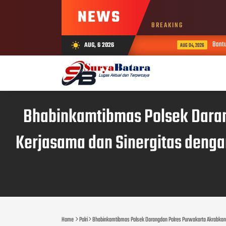
NEWS
BREAKING
Bantuan Ai
AUG, 6 2026
wb_sunny
AUG 04, 2026
Bhabinkamtibmas Polsek Daran
Kerjasama dan Sinergitas deng
Home
Polri
Bhabinkamtibmas Polsek Darangdan Polres Purwakarta Akrabkan 