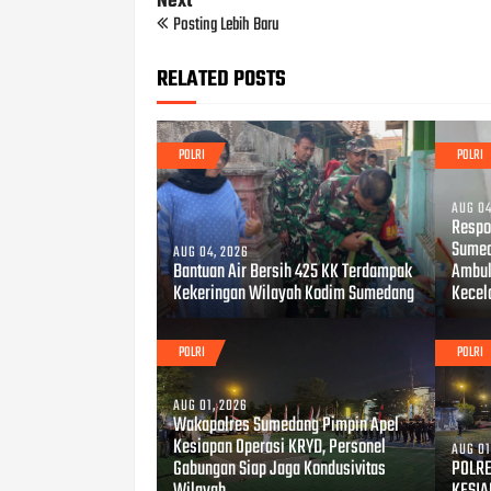
Next
Posting Lebih Baru
RELATED POSTS
POLRI
POLRI
AUG 04
Respo
Sumed
AUG 04, 2026
Bantuan Air Bersih 425 KK Terdampak
Ambul
Kekeringan Wilayah Kodim Sumedang
Kecel
POLRI
POLRI
AUG 01, 2026
Wakapolres Sumedang Pimpin Apel
Kesiapan Operasi KRYD, Personel
AUG 01
Gabungan Siap Jaga Kondusivitas
POLRE