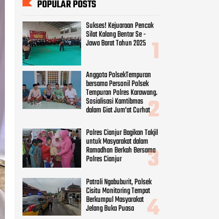
Anggota PolsekTempuran
bersama Personil Polsek
Tempuran Polres Karawang.
Sosialisasi Kamtibmas
dalam Giat Jum'at Curhat
Polres Cianjur Bagikan Takjil
untuk Masyarakat dalam
Ramadhan Berkah Bersama
Polres Cianjur
Patroli Ngabuburit, Polsek
Cisitu Monitoring Tempat
Berkumpul Masyarakat
Jelang Buka Puasa
Bhabinkamtibmas
Monitoring Kegiatan Baksos
Jumat Berkah SMK IT
Assalam Bagikan Makanan
Gratis Ke Pengguna Jalan