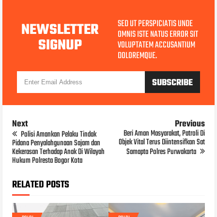
SED UT PERSPICIATIS UNDE
NEWSLETTER
OMNIS ISTE NATUS ERROR SIT
SIGNUP
VOLUPTATEM ACCUSANTIUM
DOLOREMQUE.
Next
Previous
Beri Aman Masyarakat, Patroli Di
Polisi Amankan Pelaku Tindak
Objek Vital Terus Diintensifkan Sat
Pidana Penyalahgunaan Sajam dan
Kekerasan Terhadap Anak Di Wilayah
Samapta Polres Purwakarta
Hukum Polresta Bogor Kota
RELATED POSTS