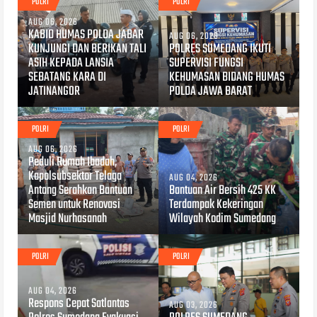
POLRI
POLRI
AUG 06, 2026
KABID HUMAS POLDA JABAR
AUG 06, 2026
KUNJUNGI DAN BERIKAN TALI
POLRES SUMEDANG IKUTI
ASIH KEPADA LANSIA
SUPERVISI FUNGSI
SEBATANG KARA DI
KEHUMASAN BIDANG HUMAS
JATINANGOR
POLDA JAWA BARAT
POLRI
POLRI
AUG 06, 2026
Peduli Rumah Ibadah,
Kapolsubsektor Telaga
AUG 04, 2026
Antang Serahkan Bantuan
Bantuan Air Bersih 425 KK
Semen untuk Renovasi
Terdampak Kekeringan
Masjid Nurhasanah
Wilayah Kodim Sumedang
POLRI
POLRI
AUG 04, 2026
Respons Cepat Satlantas
AUG 03, 2026