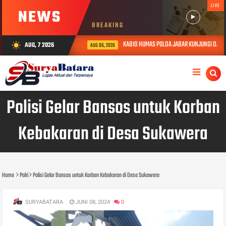
LIVE
NEWS
BREAKING
KABID HUMAS POLDA JABAR KUNJUNGI DAN BE
AUG, 7 2026
wb_sunny
AUG 06, 2026
Polisi Gelar Bansos untuk Korban
Kebakaran di Desa Sukawera
Home
Polri
Polisi Gelar Bansos untuk Korban Kebakaran di Desa Sukawera
SURYABATARA
JUNI 08, 2024
0