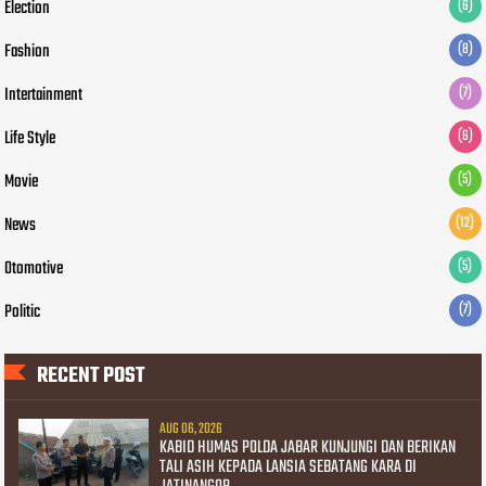
Election
(6)
Fashion
(8)
Intertainment
(7)
Life Style
(6)
Movie
(5)
News
(12)
Otomotive
(5)
Politic
(7)
RECENT POST
AUG 06, 2026
KABID HUMAS POLDA JABAR KUNJUNGI DAN BERIKAN
TALI ASIH KEPADA LANSIA SEBATANG KARA DI