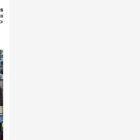
us
ai