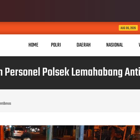
KABID HUMAS POLDA JABAR 
AUG 06, 2026
HOME
POLRI
DAERAH
NASIONAL
am Personel Polsek Lemahabang Ant
kamtibmas