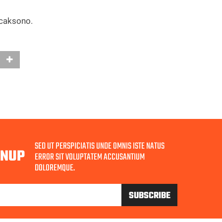
caksono.
SED UT PERSPICIATIS UNDE OMNIS ISTE NATUS
GNUP
ERROR SIT VOLUPTATEM ACCUSANTIUM
DOLOREMQUE.