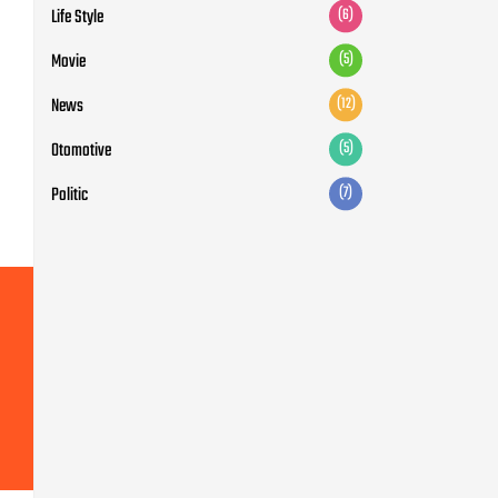
Life Style
(6)
Movie
(5)
News
(12)
Otomotive
(5)
Politic
(7)