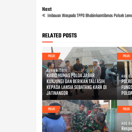
Next
Imbauan Waspada TPPO Bhabinkamtibmas Polsek Lem
RELATED POSTS
POLRI
POLRI
AUG 06, 2026
KABID HUMAS POLDA JABAR
AUG 06
KUNJUNGI DAN BERIKAN TALI ASIH
POLRE
KEPADA LANSIA SEBATANG KARA DI
FUNG
JATINANGOR
POLD
POLRI
POLRI
AUG 04
Respo