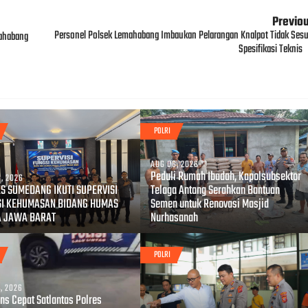
Previo
Personel Polsek Lemahabang Imbaukan Pelarangan Knalpot Tidak Sesu
ahabang
Spesifikasi Teknis
POLRI
AUG 06, 2026
Peduli Rumah Ibadah, Kapolsubsektor
, 2026
S SUMEDANG IKUTI SUPERVISI
Telaga Antang Serahkan Bantuan
SI KEHUMASAN BIDANG HUMAS
Semen untuk Renovasi Masjid
A JAWA BARAT
Nurhasanah
POLRI
, 2026
ns Cepat Satlantas Polres