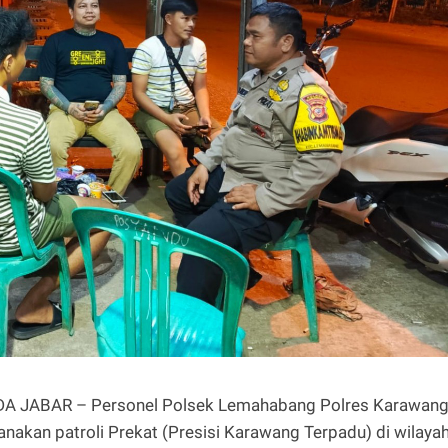
A JABAR – Personel Polsek Lemahabang Polres Karawan
nakan patroli Prekat (Presisi Karawang Terpadu) di wilaya