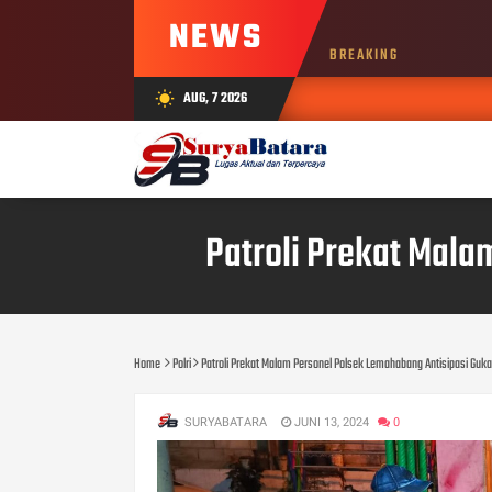
NEWS
BREAKING
AUG, 7 2026
wb_sunny
Patroli Prekat Mal
Home
Polri
Patroli Prekat Malam Personel Polsek Lemahabang Antisipasi Gu
SURYABATARA
JUNI 13, 2024
0