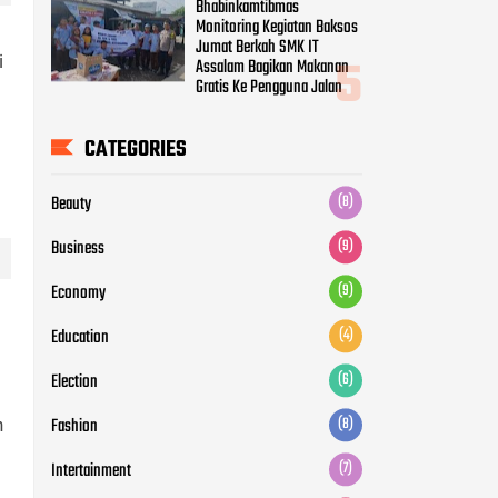
Bhabinkamtibmas
Monitoring Kegiatan Baksos
Jumat Berkah SMK IT
i
Assalam Bagikan Makanan
Gratis Ke Pengguna Jalan
CATEGORIES
Beauty
(8)
Business
(9)
Economy
(9)
Education
(4)
Election
(6)
Fashion
(8)
n
Intertainment
(7)