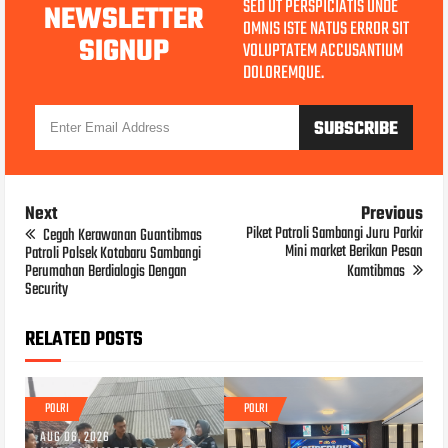
SED UT PERSPICIATIS UNDE
NEWSLETTER
OMNIS ISTE NATUS ERROR SIT
SIGNUP
VOLUPTATEM ACCUSANTIUM
DOLOREMQUE.
Next
Previous
Piket Patroli Sambangi Juru Parkir
Cegah Kerawanan Guantibmas
Mini market Berikan Pesan
Patroli Polsek Kotabaru Sambangi
Perumahan Berdialogis Dengan
Kamtibmas
Security
RELATED POSTS
POLRI
POLRI
AUG 06, 2026