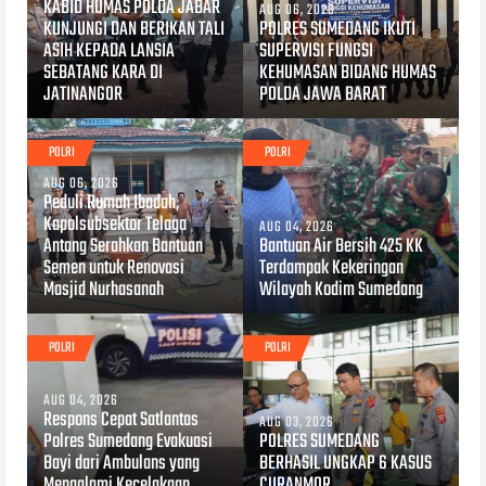
KABID HUMAS POLDA JABAR
AUG 06, 2026
KUNJUNGI DAN BERIKAN TALI
POLRES SUMEDANG IKUTI
ASIH KEPADA LANSIA
SUPERVISI FUNGSI
SEBATANG KARA DI
KEHUMASAN BIDANG HUMAS
JATINANGOR
POLDA JAWA BARAT
POLRI
POLRI
AUG 06, 2026
Peduli Rumah Ibadah,
Kapolsubsektor Telaga
AUG 04, 2026
Antang Serahkan Bantuan
Bantuan Air Bersih 425 KK
Semen untuk Renovasi
Terdampak Kekeringan
Masjid Nurhasanah
Wilayah Kodim Sumedang
POLRI
POLRI
AUG 04, 2026
Respons Cepat Satlantas
AUG 03, 2026
Polres Sumedang Evakuasi
POLRES SUMEDANG
Bayi dari Ambulans yang
BERHASIL UNGKAP 6 KASUS
Mengalami Kecelakaan
CURANMOR