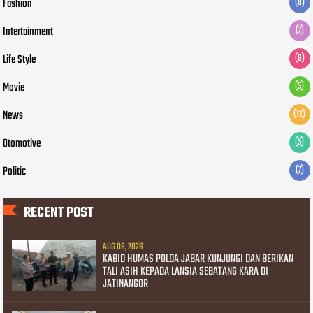
Fashion
(8)
Intertainment
(7)
Life Style
(6)
Movie
(5)
News
(12)
Otomotive
(5)
Politic
(7)
RECENT POST
AUG 06, 2026
KABID HUMAS POLDA JABAR KUNJUNGI DAN BERIKAN
TALI ASIH KEPADA LANSIA SEBATANG KARA DI
JATINANGOR