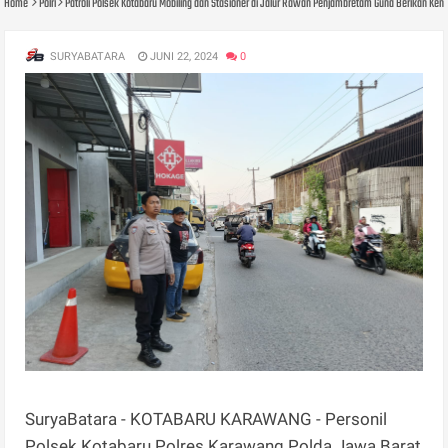
Home
Polri
Patroli Polsek Kotabaru Mobiling dan Stasioner di Jalur Rawan Penjambretam Guna Berikan 
SURYABATARA
JUNI 22, 2024
0
SuryaBatara - KOTABARU KARAWANG - Personil
Polsek Kotabaru Polres Karawang Polda Jawa Barat