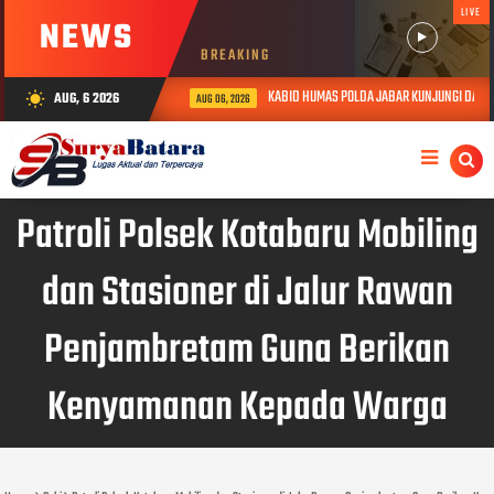
LIVE
NEWS
BREAKING
KABID HUMAS POLDA JABAR KUNJUNGI DAN BER
AUG, 6 2026
wb_sunny
AUG 06, 2026
Patroli Polsek Kotabaru Mobiling
dan Stasioner di Jalur Rawan
Penjambretam Guna Berikan
Kenyamanan Kepada Warga