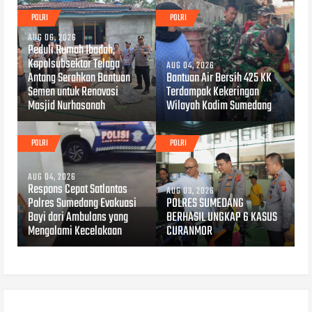
POLRI
POLRI
AUG 06, 2026
Peduli Rumah Ibadah,
Kapolsubsektor Telaga
AUG 04, 2026
Antang Serahkan Bantuan
Bantuan Air Bersih 425 KK
Semen untuk Renovasi
Terdampak Kekeringan
Masjid Nurhasanah
Wilayah Kodim Sumedang
POLRI
POLRI
AUG 04, 2026
Respons Cepat Satlantas
AUG 03, 2026
Polres Sumedang Evakuasi
POLRES SUMEDANG
Bayi dari Ambulans yang
BERHASIL UNGKAP 6 KASUS
Mengalami Kecelakaan
CURANMOR