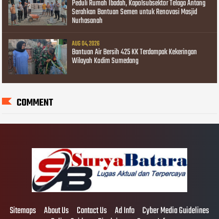
Peduli Rumah Ibadah, Kapolsubsektor Telaga Antang
Serahkan Bantuan Semen untuk Renovasi Masjid
Nurhasanah
AUG 04, 2026
Bantuan Air Bersih 425 KK Terdampak Kekeringan
Wilayah Kodim Sumedang
COMMENT
Sitemaps
About Us
Contact Us
Ad Info
Cyber Media Guidelines