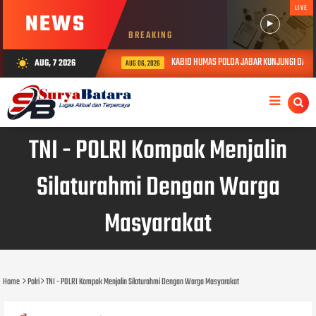
LIVE
NEWS
BREAKING
KABID HUMAS POLDA JABAR KUNJUNGI DAN BER
AUG, 7 2026
wb_sunny
AUG 06, 2026
TNI - POLRI Kompak Menjalin
Silaturahmi Dengan Warga
Masyarakat
Home
Polri
TNI - POLRI Kompak Menjalin Silaturahmi Dengan Warga Masyarakat