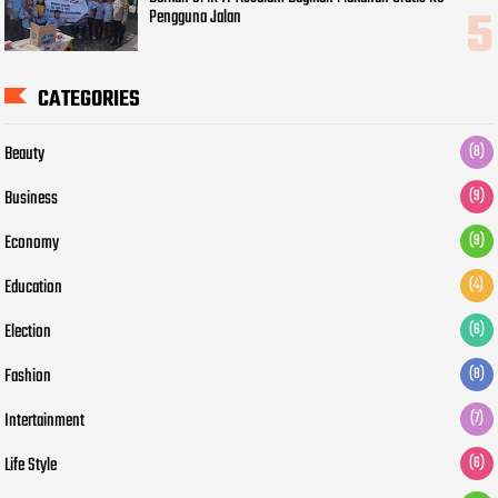
Pengguna Jalan
CATEGORIES
Beauty
(8)
Business
(9)
Economy
(9)
Education
(4)
Election
(6)
Fashion
(8)
Intertainment
(7)
Life Style
(6)