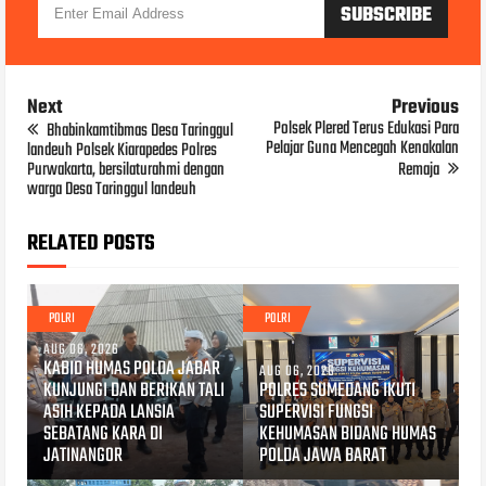
Next
Previous
Polsek Plered Terus Edukasi Para
Bhabinkamtibmas Desa Taringgul
Pelajar Guna Mencegah Kenakalan
landeuh Polsek Kiarapedes Polres
Purwakarta, bersilaturahmi dengan
Remaja
warga Desa Taringgul landeuh
RELATED POSTS
POLRI
POLRI
AUG 06, 2026
KABID HUMAS POLDA JABAR
AUG 06, 2026
KUNJUNGI DAN BERIKAN TALI
POLRES SUMEDANG IKUTI
ASIH KEPADA LANSIA
SUPERVISI FUNGSI
SEBATANG KARA DI
KEHUMASAN BIDANG HUMAS
JATINANGOR
POLDA JAWA BARAT