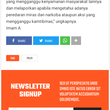
yang mengganggu kenyamanan masyarakat lainnya
dan melaporkan apabila mengetahui adanya
peredaran miras dan narkoba ataupun aksi yang
mengganggu kamtibmas,” ungkapnya.
Imam A
SHARE
SHARE
TAGS
POLRI
SED UT PERSPICIATIS UNDE
NEWSLETTER
OMNIS ISTE NATUS ERROR SIT
SIGNUP
VOLUPTATEM ACCUSANTIUM
DOLOREMQUE.