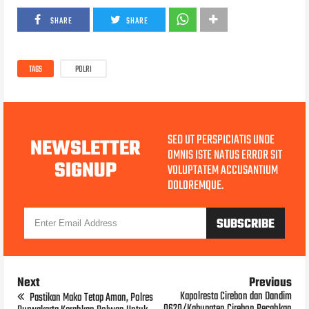
SHARE
SHARE
TAGS
POLRI
SED UT PERSPICIATIS UNDE
NEWSLETTER
OMNIS ISTE NATUS ERROR SIT
SIGNUP
VOLUPTATEM ACCUSANTIUM
DOLOREMQUE.
Next
Previous
Kapolresta Cirebon dan Dandim
Pastikan Mako Tetap Aman, Polres
0620/Kabupaten Cirebon Pecahkan