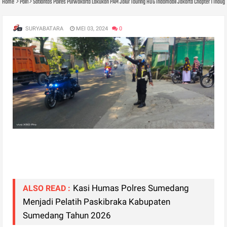
Home
Polri
Satlantas Polres Purwakarta Lakukan PAM Jalur Touring HOG Indomobil Jakarta Chapter 1 Inaugr
SURYABATARA
MEI 03, 2024
0
Kasi Humas Polres Sumedang
ALSO READ :
Menjadi Pelatih Paskibraka Kabupaten
Sumedang Tahun 2026