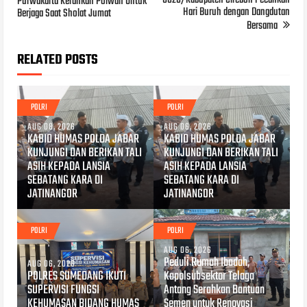
Purwakarta Kerahkan Polwan Untuk
Hari Buruh dengan Dangdutan
Berjaga Saat Sholat Jumat
Bersama
RELATED POSTS
POLRI
POLRI
AUG 08, 2026
AUG 06, 2026
KABID HUMAS POLDA JABAR
KABID HUMAS POLDA JABAR
KUNJUNGI DAN BERIKAN TALI
KUNJUNGI DAN BERIKAN TALI
ASIH KEPADA LANSIA
ASIH KEPADA LANSIA
SEBATANG KARA DI
SEBATANG KARA DI
JATINANGOR
JATINANGOR
POLRI
POLRI
AUG 06, 2026
Peduli Rumah Ibadah,
AUG 06, 2026
POLRES SUMEDANG IKUTI
Kapolsubsektor Telaga
SUPERVISI FUNGSI
Antang Serahkan Bantuan
KEHUMASAN BIDANG HUMAS
Semen untuk Renovasi