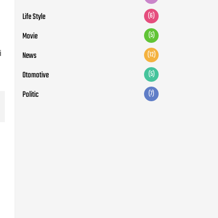
Life Style
(6)
Movie
(5)
i
News
(12)
Otomotive
(5)
Politic
(7)