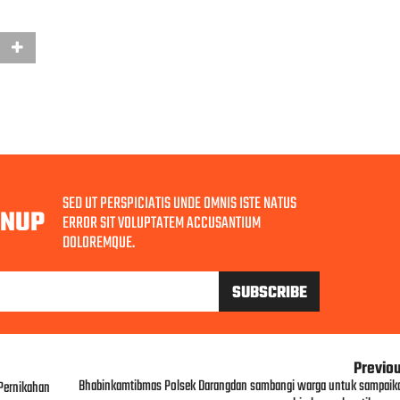
SED UT PERSPICIATIS UNDE OMNIS ISTE NATUS
GNUP
ERROR SIT VOLUPTATEM ACCUSANTIUM
DOLOREMQUE.
Previo
Bhabinkamtibmas Polsek Darangdan sambangi warga untuk sampaik
Pernikahan