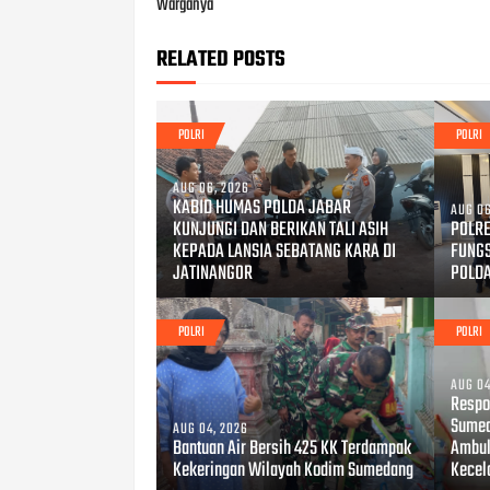
Warganya
RELATED POSTS
POLRI
POLRI
AUG 06, 2026
KABID HUMAS POLDA JABAR
AUG 06
KUNJUNGI DAN BERIKAN TALI ASIH
POLRE
KEPADA LANSIA SEBATANG KARA DI
FUNG
JATINANGOR
POLD
POLRI
POLRI
AUG 04
Respo
Sumed
AUG 04, 2026
Bantuan Air Bersih 425 KK Terdampak
Ambul
Kekeringan Wilayah Kodim Sumedang
Kecel