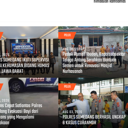
himbauan kamtibmas
POLRI
AUG 06, 2026
Peduli Rumah Ibadah, Kapolsubsektor
, 2026
S SUMEDANG IKUTI SUPERVISI
Telaga Antang Serahkan Bantuan
SI KEHUMASAN BIDANG HUMAS
Semen untuk Renovasi Masjid
A JAWA BARAT
Nurhasanah
POLRI
, 2026
ns Cepat Satlantas Polres
ang Evakuasi Bayi dari
AUG 03, 2026
ans yang Mengalami
POLRES SUMEDANG BERHASIL UNGKAP
akaan
6 KASUS CURANMOR