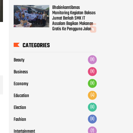
Bhabinkamtibmas
Monitoring Kegiatan Baksos
Jumat Berkah SMK IT
Assalam Bagikan Makanan
Gratis Ke Pengguna Jalan
CATEGORIES
Beauty
(8)
Business
(9)
Economy
(9)
Education
(4)
Election
(6)
Fashion
(8)
Intertainment
(7)