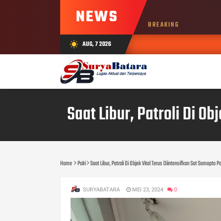
NEWS
BREAKING
AUG, 7 2026
wb_sunny
Saat Libur, Patroli Di O
Home
Polri
Saat Libur, Patroli Di Objek Vital Terus Diintensifkan Sat Samapta 
SURYABATARA
MEI 23, 2024
0