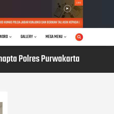
LIVE
NJUNGI DAN BERIKAN TALI ASIH KEPADA LANSIA SEBATANG KARA DI JATINANGOR
AUG 06, 2
WORD
GALLERY
MEGA MENU
Samapta Polres Purwakarta