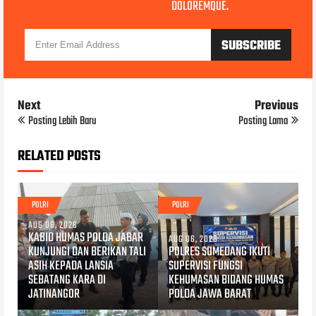
DOLOREMQUE.
Next
Previous
Posting Lebih Baru
Posting Lama
RELATED POSTS
POLRI
POLRI
AUG 06, 2026
KABID HUMAS POLDA JABAR
AUG 06, 2026
KUNJUNGI DAN BERIKAN TALI
POLRES SUMEDANG IKUTI
ASIH KEPADA LANSIA
SUPERVISI FUNGSI
SEBATANG KARA DI
KEHUMASAN BIDANG HUMAS
JATINANGOR
POLDA JAWA BARAT