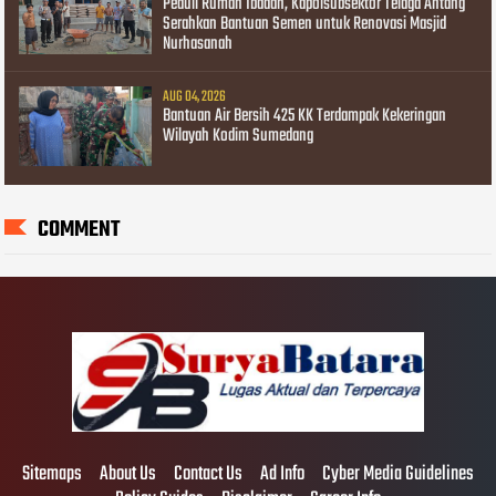
Peduli Rumah Ibadah, Kapolsubsektor Telaga Antang
Serahkan Bantuan Semen untuk Renovasi Masjid
Nurhasanah
AUG 04, 2026
Bantuan Air Bersih 425 KK Terdampak Kekeringan
Wilayah Kodim Sumedang
COMMENT
Sitemaps
About Us
Contact Us
Ad Info
Cyber Media Guidelines