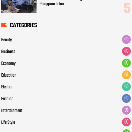
Pengguna Jalan
CATEGORIES
Beauty
(8)
Business
(9)
Economy
(9)
Education
(4)
Election
(6)
Fashion
(8)
Intertainment
(7)
Life Style
(6)