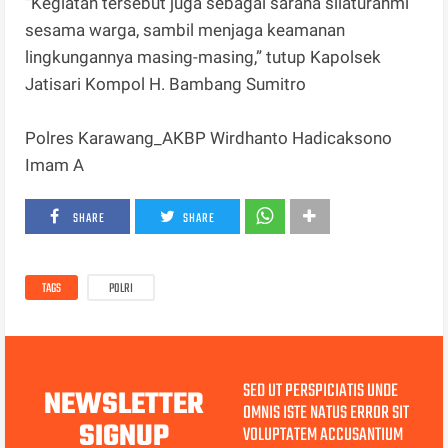
“Kegiatan tersebut juga sebagai sarana silaturahmi
sesama warga, sambil menjaga keamanan
lingkungannya masing-masing,” tutup Kapolsek
Jatisari Kompol H. Bambang Sumitro
Polres Karawang_AKBP Wirdhanto Hadicaksono
Imam A
SHARE
SHARE
TAGS
POLRI
SED UT PERSPICIATIS UNDE
NEWSLETTER
OMNIS ISTE NATUS ERROR SIT
SIGNUP
VOLUPTATEM ACCUSANTIUM