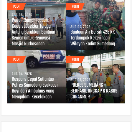
POLRI
POLRI
AUG 06, 2026
Peduli Rumah Ibadah,
Kapolsubsektor Telaga
AUG 04, 2026
Antang Serahkan Bantuan
Bantuan Air Bersih 425 KK
Semen untuk Renovasi
Terdampak Kekeringan
Masjid Nurhasanah
Wilayah Kodim Sumedang
POLRI
POLRI
AUG 04, 2026
Respons Cepat Satlantas
AUG 03, 2026
Polres Sumedang Evakuasi
POLRES SUMEDANG
Bayi dari Ambulans yang
BERHASIL UNGKAP 6 KASUS
Mengalami Kecelakaan
CURANMOR