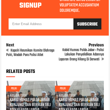
SIGNUP
VOLUPTATEM ACCUSANTIUM
DOLOREMQUE.
Next
Previous
Kabid Humas Polda Jabar : Polisi
Kapolri Resmikan Komite Olahraga
Lakukan Penyelidikan Adannya
Polri, Wadah Para Polisi Atlet
Laporan Orang Hilang Di Derwati
RELATED POSTS
POLRI
POLRI
AUG 08, 2026
AUG 06, 2026
KABID HUMAS POLDA JABAR
KABID HUMAS POLDA JABAR
KUNJUNGI DAN BERIKAN TALI
KUNJUNGI DAN BERIKAN TALI
ASIH KEPADA LANSIA
ASIH KEPADA LANSIA