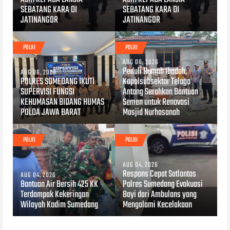
SEBATANG KARA DI
SEBATANG KARA DI
JATINANGOR
JATINANGOR
POLRI
POLRI
AUG 06, 2026
Peduli Rumah Ibadah,
AUG 06, 2026
POLRES SUMEDANG IKUTI
Kapolsubsektor Telaga
SUPERVISI FUNGSI
Antang Serahkan Bantuan
KEHUMASAN BIDANG HUMAS
Semen untuk Renovasi
POLDA JAWA BARAT
Masjid Nurhasanah
POLRI
POLRI
AUG 04, 2026
Respons Cepat Satlantas
AUG 04, 2026
Bantuan Air Bersih 425 KK
Polres Sumedang Evakuasi
Terdampak Kekeringan
Bayi dari Ambulans yang
Wilayah Kodim Sumedang
Mengalami Kecelakaan