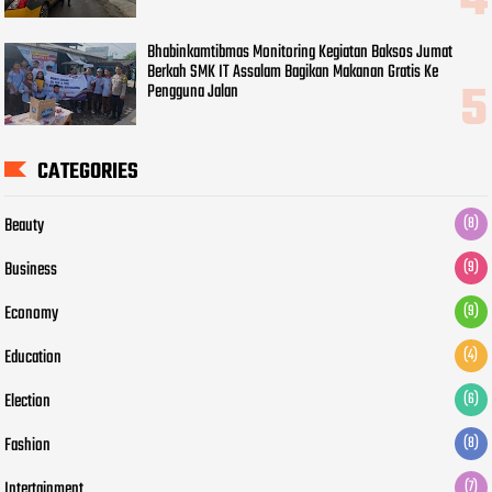
Bhabinkamtibmas Monitoring Kegiatan Baksos Jumat
Berkah SMK IT Assalam Bagikan Makanan Gratis Ke
Pengguna Jalan
CATEGORIES
Beauty
(8)
Business
(9)
Economy
(9)
Education
(4)
Election
(6)
Fashion
(8)
Intertainment
(7)