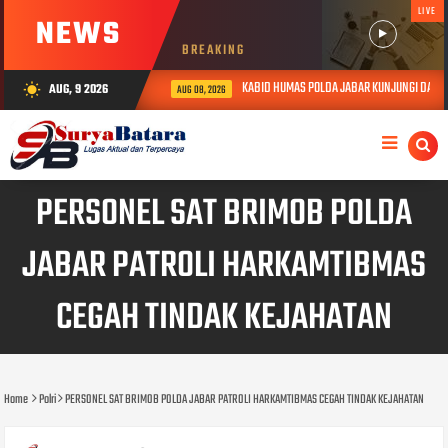
LIVE
NEWS
BREAKING
KABID HUMAS POLDA JABAR KUNJUNGI DAN BER
AUG, 9 2026
wb_sunny
AUG 08, 2026
PERSONEL SAT BRIMOB POLDA
JABAR PATROLI HARKAMTIBMAS
CEGAH TINDAK KEJAHATAN
Home
Polri
PERSONEL SAT BRIMOB POLDA JABAR PATROLI HARKAMTIBMAS CEGAH TINDAK KEJAHATAN