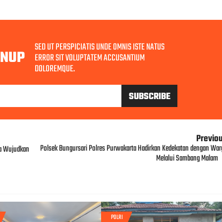
SED UT PERSPICIATIS UNDE OMNIS ISTE NATUS
GNUP
ERROR SIT VOLUPTATEM ACCUSANTIUM
DOLOREMQUE.
Previo
Polsek Bungursari Polres Purwakarta Hadirkan Kedekatan dengan War
ta Wujudkan
Melalui Sambang Malam
POLRI