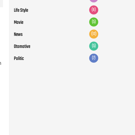
Life Style
(6)
Movie
(5)
News
(12)
Otomotive
(5)
Politic
(7)
n