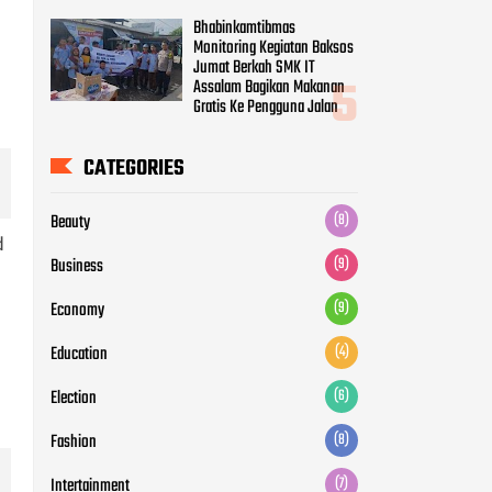
Bhabinkamtibmas
Monitoring Kegiatan Baksos
Jumat Berkah SMK IT
Assalam Bagikan Makanan
Gratis Ke Pengguna Jalan
CATEGORIES
Beauty
(8)
d
Business
(9)
Economy
(9)
Education
(4)
Election
(6)
Fashion
(8)
Intertainment
(7)