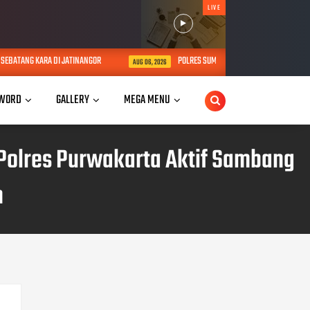
LIVE
KARA DI JATINANGOR
POLRES SUMEDANG IKUTI SUPERVISI FUNGSI KEHUMA
AUG 06, 2026
WORD
GALLERY
MEGA MENU
olres Purwakarta Aktif Sambang
n