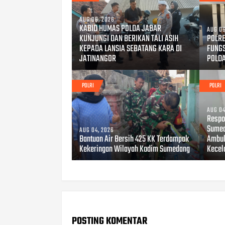
AUG 06, 2026
KABID HUMAS POLDA JABAR
AUG 06
KUNJUNGI DAN BERIKAN TALI ASIH
POLRE
KEPADA LANSIA SEBATANG KARA DI
FUNG
JATINANGOR
POLD
POLRI
POLRI
AUG 04
Respo
Sumed
AUG 04, 2026
Bantuan Air Bersih 425 KK Terdampak
Ambul
Kekeringan Wilayah Kodim Sumedang
Kecel
POSTING KOMENTAR