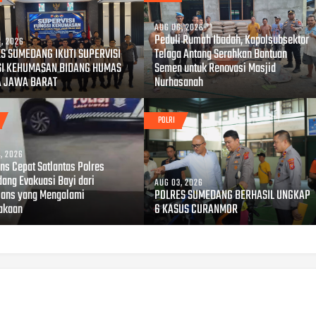
AUG 06, 2026
Peduli Rumah Ibadah, Kapolsubsektor
, 2026
S SUMEDANG IKUTI SUPERVISI
Telaga Antang Serahkan Bantuan
SI KEHUMASAN BIDANG HUMAS
Semen untuk Renovasi Masjid
A JAWA BARAT
Nurhasanah
POLRI
, 2026
ns Cepat Satlantas Polres
ang Evakuasi Bayi dari
AUG 03, 2026
ans yang Mengalami
POLRES SUMEDANG BERHASIL UNGKAP
akaan
6 KASUS CURANMOR