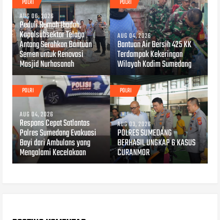
POLRI
POLRI
AUG 06, 2026
Peduli Rumah Ibadah,
Kapolsubsektor Telaga
AUG 04, 2026
Antang Serahkan Bantuan
Bantuan Air Bersih 425 KK
Semen untuk Renovasi
Terdampak Kekeringan
Masjid Nurhasanah
Wilayah Kodim Sumedang
POLRI
POLRI
AUG 04, 2026
Respons Cepat Satlantas
AUG 03, 2026
Polres Sumedang Evakuasi
POLRES SUMEDANG
Bayi dari Ambulans yang
BERHASIL UNGKAP 6 KASUS
Mengalami Kecelakaan
CURANMOR