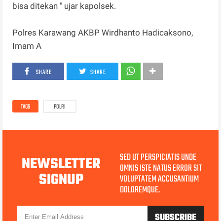
bisa ditekan " ujar kapolsek.
Polres Karawang AKBP Wirdhanto Hadicaksono,
Imam A
SHARE
SHARE
TAGS
POLRI
SED UT PERSPICIATIS UNDE
NEWSLETTER
OMNIS ISTE NATUS ERROR SIT
SIGNUP
VOLUPTATEM ACCUSANTIUM
DOLOREMQUE.