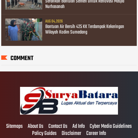
Serahkan Bantuan Semen untuk Renovasi Masjid
Nurhasanah
AUG 04, 2026
Bantuan Air Bersih 425 KK Terdampak Kekeringan
Wilayah Kodim Sumedang
COMMENT
Sitemaps
About Us
Contact Us
Ad Info
Cyber Media Guidelines
Policy Guides
Disclaimer
Career Info