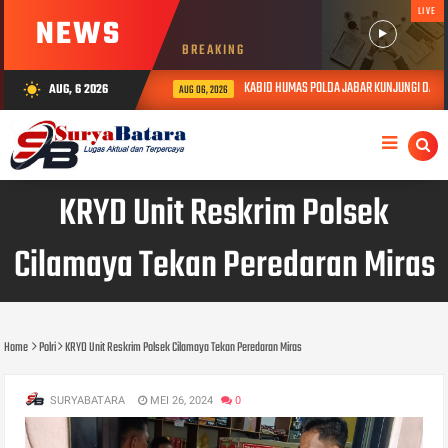
LIVE
NEWS
BREAKING
KABID HUMAS POLDA JABAR KUNJUNGI DAN BE
AUG, 6 2026
wb_sunny
AUG 06, 2026
KRYD Unit Reskrim Polsek
Cilamaya Tekan Peredaran Miras
Home
Polri
KRYD Unit Reskrim Polsek Cilamaya Tekan Peredaran Miras
SURYABATARA
MEI 26, 2024
0