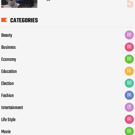
CATEGORIES
Beauty
(8)
Business
(9)
Economy
(9)
Education
(4)
Election
(6)
Fashion
(8)
Intertainment
(7)
Life Style
(6)
Movie
(5)