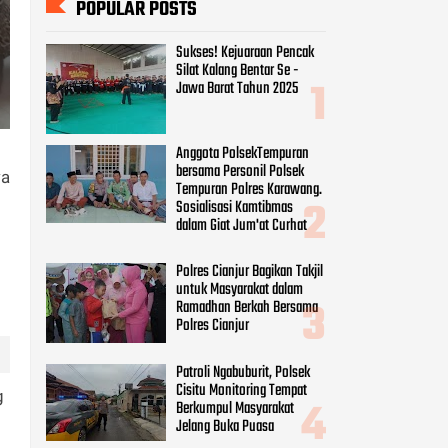
Tempuran Polres Karawang.
Sosialisasi Kamtibmas
dalam Giat Jum'at Curhat
Polres Cianjur Bagikan Takjil
untuk Masyarakat dalam
Ramadhan Berkah Bersama
Polres Cianjur
wa
Patroli Ngabuburit, Polsek
Cisitu Monitoring Tempat
Berkumpul Masyarakat
Jelang Buka Puasa
Bhabinkamtibmas
Monitoring Kegiatan Baksos
Jumat Berkah SMK IT
Assalam Bagikan Makanan
Gratis Ke Pengguna Jalan
g
CATEGORIES