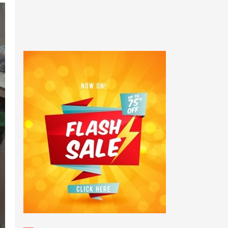
POPULAR POSTS
Sukses! Kejuaraan Pencak
Silat Kalang Bentar Se -
Jawa Barat Tahun 2025
Anggota PolsekTempuran
bersama Personil Polsek