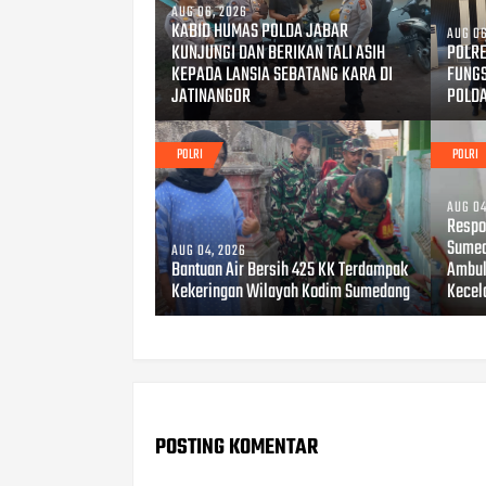
AUG 06, 2026
KABID HUMAS POLDA JABAR
AUG 06
KUNJUNGI DAN BERIKAN TALI ASIH
POLRE
KEPADA LANSIA SEBATANG KARA DI
FUNG
JATINANGOR
POLD
POLRI
POLRI
AUG 04
Respo
Sumed
AUG 04, 2026
Bantuan Air Bersih 425 KK Terdampak
Ambul
Kekeringan Wilayah Kodim Sumedang
Kecel
POSTING KOMENTAR