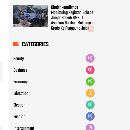
Beauty
(8)
Business
(9)
Economy
(9)
Education
(4)
Election
(6)
Fashion
(8)
Intertainment
(7)
Life Style
(6)
Movie
(5)
News
(12)
Otomotive
(5)