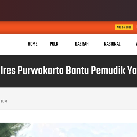
Bantuan Air Bersih 425 K
AUG 04, 2026
HOME
POLRI
DAERAH
NASIONAL
Polres Purwakarta Bantu Pemudik Y
an BBM