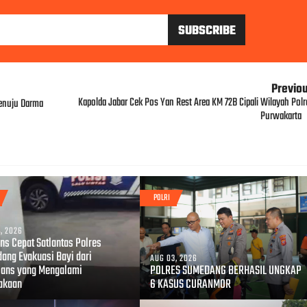
Previo
Kapolda Jabar Cek Pos Yan Rest Area KM 72B Cipali Wilayah Polr
menuju Darma
Purwakarta
POLRI
, 2026
ns Cepat Satlantas Polres
ang Evakuasi Bayi dari
AUG 03, 2026
ans yang Mengalami
POLRES SUMEDANG BERHASIL UNGKAP
akaan
6 KASUS CURANMOR