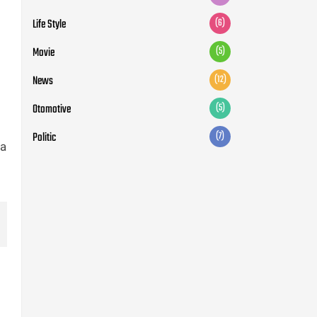
Life Style
(6)
Movie
(5)
News
(12)
Otomotive
(5)
Politic
(7)
da