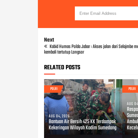
Next
Kabid Humas Polda Jabar : Akses jalan dari Selajmbe 
kembali tertutup Longsor
RELATED POSTS
POLRI
POLRI
AUG 04
Respo
Sumed
AUG 04, 2026
Bantuan Air Bersih 425 KK Terdampak
Ambul
Kekeringan Wilayah Kodim Sumedang
Kecel