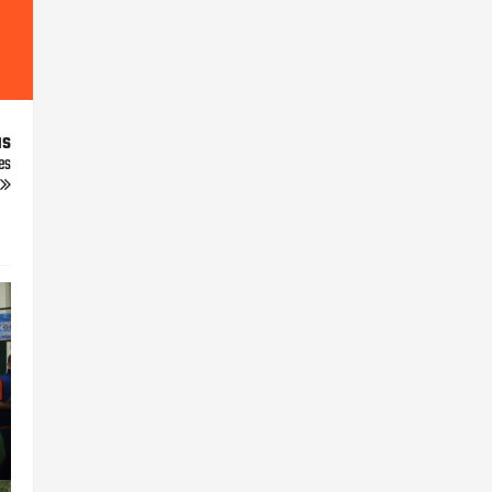
us
es