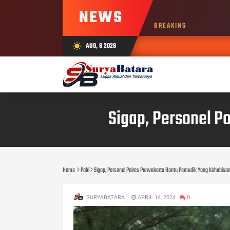
NEWS
BREAKING
AUG, 6 2026
wb_sunny
Sigap, Personel 
Home
Polri
Sigap, Personel Polres Purwakarta Bantu Pemudik Yang Kehabis
SURYABATARA
APRIL 14, 2024
0