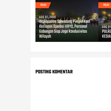
POLRI
POLRI
AUG 01, 2026
Wakapolres Sumedang Pimpin Apel
Kesiapan Operasi KRYD, Personel
AUG 01
Gabungan Siap Jaga Kondusivitas
POLRE
Wilayah
KESIA
POSTING KOMENTAR