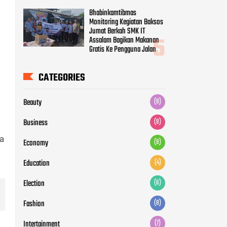
Bhabinkamtibmas
Monitoring Kegiatan Baksos
Jumat Berkah SMK IT
Assalam Bagikan Makanan
Gratis Ke Pengguna Jalan
CATEGORIES
Beauty
(8)
Business
(9)
da
Economy
(9)
Education
(4)
Election
(6)
Fashion
(8)
Intertainment
(7)