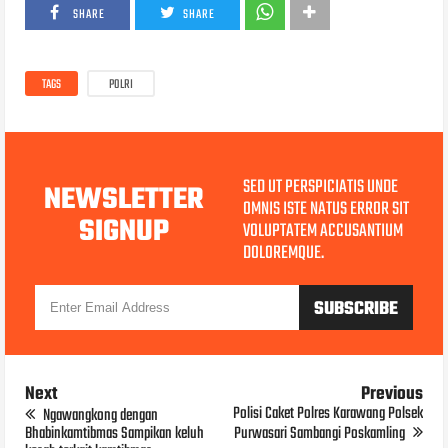
SHARE
SHARE
TAGS
POLRI
SED UT PERSPICIATIS UNDE
NEWSLETTER
OMNIS ISTE NATUS ERROR SIT
SIGNUP
VOLUPTATEM ACCUSANTIUM
DOLOREMQUE.
Next
Previous
Polisi Caket Polres Karawang Polsek
Ngawangkong dengan
Bhabinkamtibmas Sampikan keluh
Purwasari Sambangi Poskamling