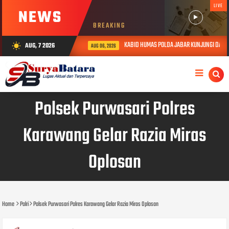
LIVE
NEWS
BREAKING
KABID HUMAS POLDA JABAR KUNJUNGI DAN BE
AUG, 7 2026
wb_sunny
AUG 06, 2026
Polsek Purwasari Polres
Karawang Gelar Razia Miras
Oplosan
Home
Polri
Polsek Purwasari Polres Karawang Gelar Razia Miras Oplosan