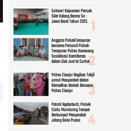
Polres Cianjur Bagikan Takjil
untuk Masyarakat dalam
Ramadhan Berkah Bersama
Polres Cianjur
Patroli Ngabuburit, Polsek
Cisitu Monitoring Tempat
Berkumpul Masyarakat
Jelang Buka Puasa
Bhabinkamtibmas
Monitoring Kegiatan Baksos
Jumat Berkah SMK IT
Assalam Bagikan Makanan
Gratis Ke Pengguna Jalan
CATEGORIES
Beauty
(8)