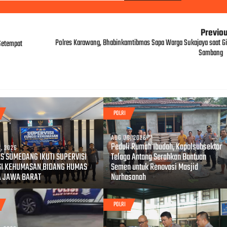
Previo
Polres Karawang, Bhabinkamtibmas Sapa Warga Sukajaya saat Gi
Setempat
Sambang
POLRI
AUG 06, 2026
Peduli Rumah Ibadah, Kapolsubsektor
, 2026
S SUMEDANG IKUTI SUPERVISI
Telaga Antang Serahkan Bantuan
SI KEHUMASAN BIDANG HUMAS
Semen untuk Renovasi Masjid
A JAWA BARAT
Nurhasanah
POLRI