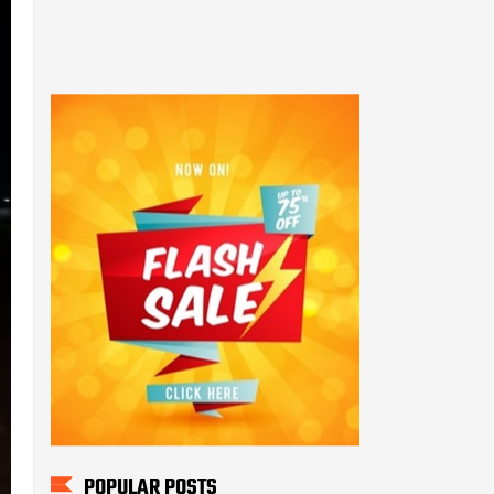
POPULAR POSTS
Sukses! Kejuaraan Pencak
Silat Kalang Bentar Se -
Jawa Barat Tahun 2025
Anggota PolsekTempuran
bersama Personil Polsek
Tempuran Polres Karawang.
Sosialisasi Kamtibmas
dalam Giat Jum'at Curhat