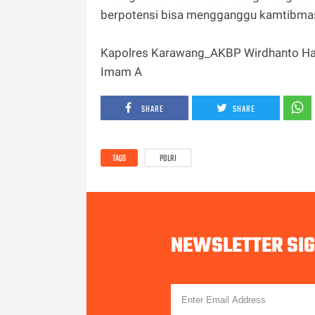
berpotensi bisa mengganggu kamtibmas,"
Kapolres Karawang_AKBP Wirdhanto H
Imam A
SHARE
SHARE
TAGS
POLRI
NEWSLETTER SI