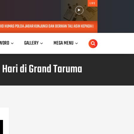
LIVE
NJUNGI DAN BERIKAN TALI ASIH KEPADA LANSIA SEBATANG KARA DI JATINANGOR
AUG 06, 2
WORD
GALLERY
MEGA MENU
i Hari di Grand Taruma