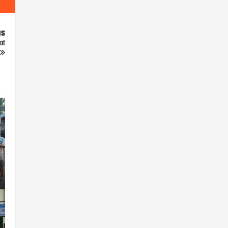
us
at