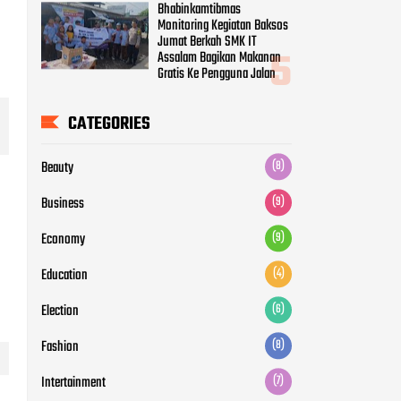
Business
(9)
Economy
(9)
Education
(4)
Election
(6)
Fashion
(8)
Intertainment
(7)
Life Style
(6)
Movie
(5)
News
(12)
Otomotive
(5)
Politic
(7)