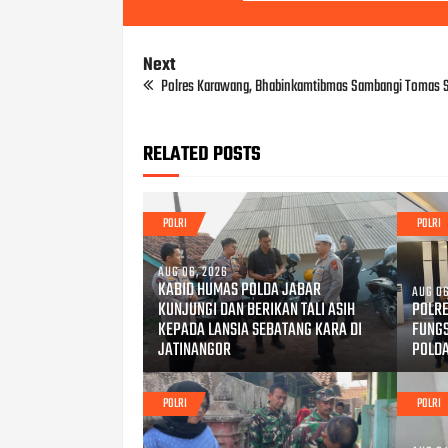
Next
Polres Karawang, Bhabinkamtibmas Sambangi Tomas 
RELATED POSTS
POLRI
POLRI
AUG 06, 2026
KABID HUMAS POLDA JABAR
AUG 06
KUNJUNGI DAN BERIKAN TALI ASIH
POLRE
KEPADA LANSIA SEBATANG KARA DI
FUNG
JATINANGOR
POLD
POLRI
POLRI