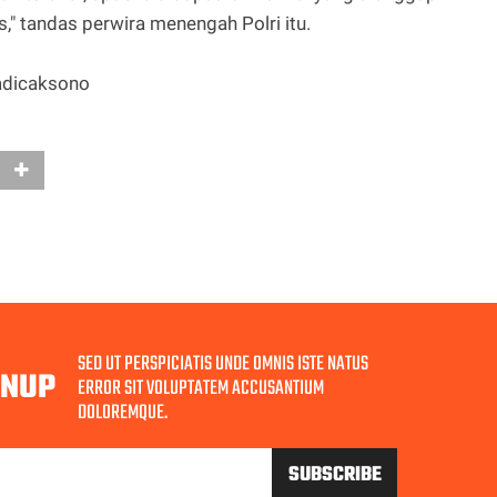
 tandas perwira menengah Polri itu.
adicaksono
SED UT PERSPICIATIS UNDE OMNIS ISTE NATUS
GNUP
ERROR SIT VOLUPTATEM ACCUSANTIUM
DOLOREMQUE.