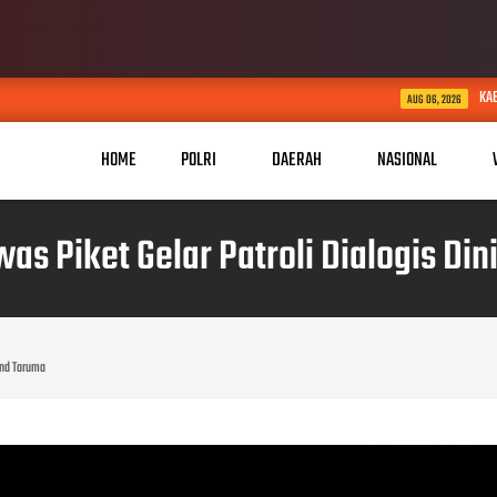
KABID HUMAS POLDA JABAR KU
AUG 06, 2026
HOME
POLRI
DAERAH
NASIONAL
s Piket Gelar Patroli Dialogis Din
rand Taruma