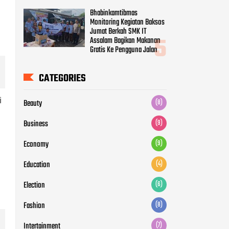
Bhabinkamtibmas
Monitoring Kegiatan Baksos
Jumat Berkah SMK IT
Assalam Bagikan Makanan
Gratis Ke Pengguna Jalan
CATEGORIES
i
Beauty
(8)
Business
(9)
Economy
(9)
Education
(4)
Election
(6)
Fashion
(8)
Intertainment
(7)