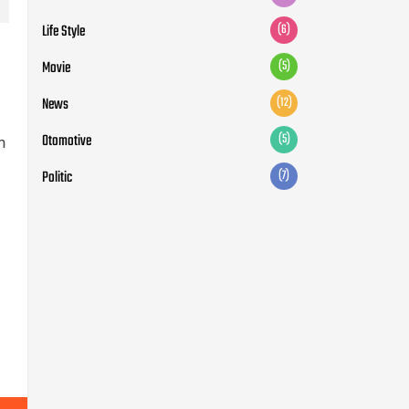
Life Style
(6)
Movie
(5)
News
(12)
Otomotive
(5)
n
Politic
(7)