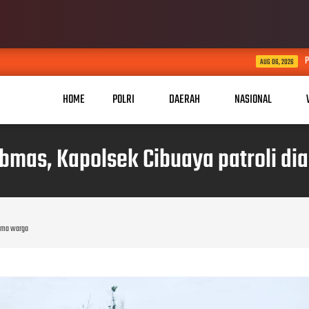
Peduli Rumah Ibadah, Kapo
AUG 06, 2026
HOME
POLRI
DAERAH
NASIONAL
mas, Kapolsek Cibuaya patroli di
sama warga