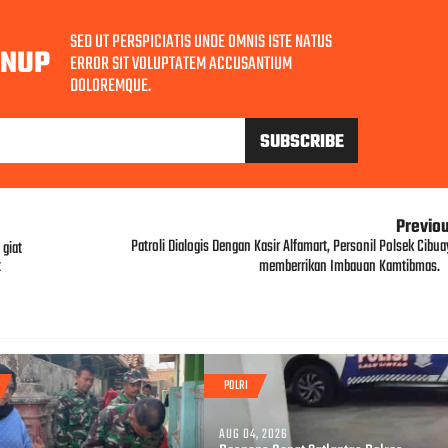
SED UT PERSPICIATIS UNDE OMNIS ISTE NATUS
GNUP
ERROR SIT VOLUPTATEM ACCUSANTIUM
DOLOREMQUE.
Previo
Patroli Dialogis Dengan Kasir Alfamart, Personil Polsek Cibua
giat
t
memberrikan Imbauan Kamtibmas.
POLRI
AUG 04, 2026