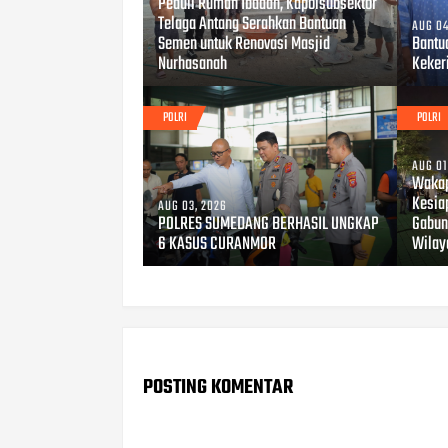
Peduli Rumah Ibadah, Kapolsubsektor
Telaga Antang Serahkan Bantuan
AUG 04
Semen untuk Renovasi Masjid
Bantu
Nurhasanah
Keker
POLRI
POLRI
AUG 01
Wakap
Kesia
AUG 03, 2026
POLRES SUMEDANG BERHASIL UNGKAP
Gabun
6 KASUS CURANMOR
Wilay
POSTING KOMENTAR