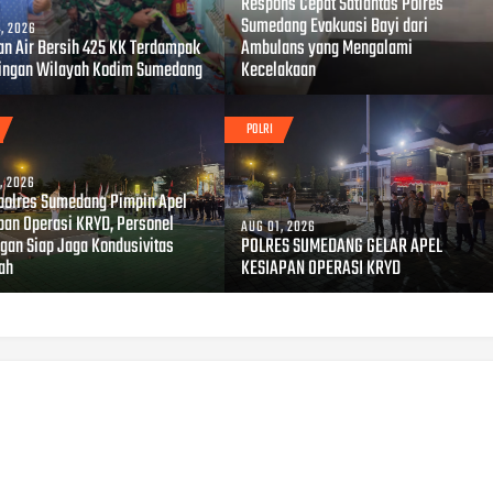
Respons Cepat Satlantas Polres
Sumedang Evakuasi Bayi dari
, 2026
an Air Bersih 425 KK Terdampak
Ambulans yang Mengalami
ingan Wilayah Kodim Sumedang
Kecelakaan
POLRI
, 2026
olres Sumedang Pimpin Apel
pan Operasi KRYD, Personel
AUG 01, 2026
gan Siap Jaga Kondusivitas
POLRES SUMEDANG GELAR APEL
ah
KESIAPAN OPERASI KRYD