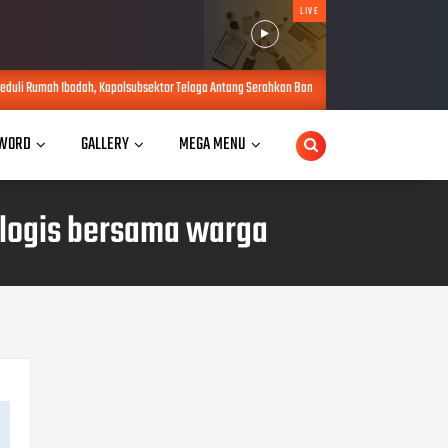
LIVE
lsubsektor Telaga Antang Serahkan Bantuan Semen untuk Renovasi Masjid Nurhasanah
WORD
GALLERY
MEGA MENU
alogis bersama warga