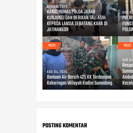
AUG 06, 2026
KABID HUMAS POLDA JABAR
AUG 06
KUNJUNGI DAN BERIKAN TALI ASIH
POLRE
KEPADA LANSIA SEBATANG KARA DI
FUNG
JATINANGOR
POLD
POLRI
POLRI
AUG 04
Respo
Sumed
AUG 04, 2026
Bantuan Air Bersih 425 KK Terdampak
Ambul
Kekeringan Wilayah Kodim Sumedang
Kecel
POSTING KOMENTAR