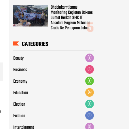
Bhabinkamtibmas
Monitoring Kegiatan Baksos
Jumat Berkah SMK IT
Assalam Bagikan Makanan
Gratis Ke Pengguna Jalan
CATEGORIES
Beauty
(8)
Business
(9)
Economy
(9)
Education
(4)
Election
(6)
a
Fashion
(8)
Intertainment
(7)