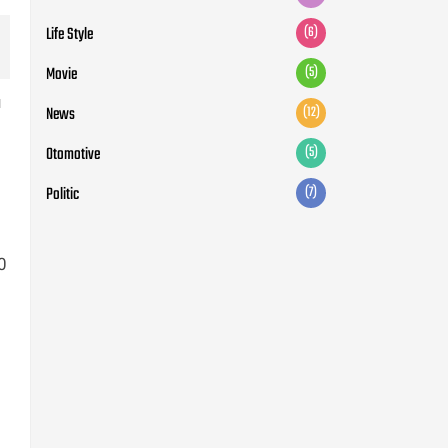
Life Style
(6)
Movie
(5)
u
News
(12)
Otomotive
(5)
Politic
(7)
0