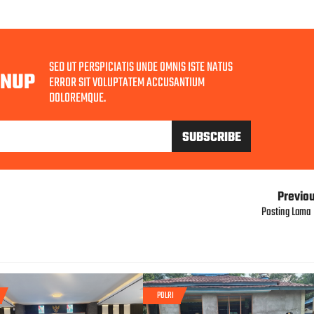
SED UT PERSPICIATIS UNDE OMNIS ISTE NATUS
GNUP
ERROR SIT VOLUPTATEM ACCUSANTIUM
DOLOREMQUE.
Previo
Posting Lama
POLRI