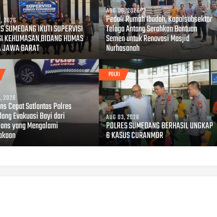
AUG 06, 2026
Peduli Rumah Ibadah, Kapolsubsektor
, 2026
S SUMEDANG IKUTI SUPERVISI
Telaga Antang Serahkan Bantuan
SI KEHUMASAN BIDANG HUMAS
Semen untuk Renovasi Masjid
A JAWA BARAT
Nurhasanah
POLRI
, 2026
ns Cepat Satlantas Polres
ang Evakuasi Bayi dari
AUG 03, 2026
ans yang Mengalami
POLRES SUMEDANG BERHASIL UNGKAP
akaan
6 KASUS CURANMOR