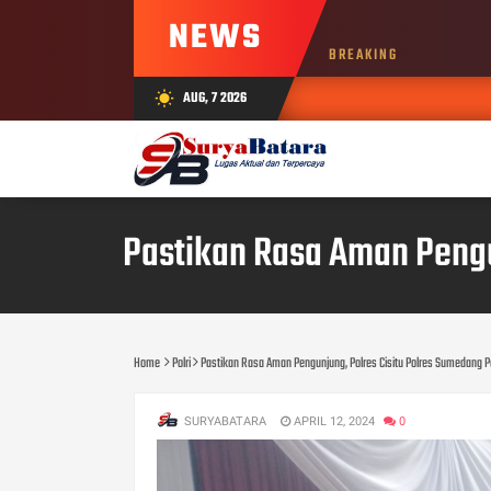
NEWS
BREAKING
AUG, 7 2026
wb_sunny
Pastikan Rasa Aman Pengu
Home
Polri
Pastikan Rasa Aman Pengunjung, Polres Cisitu Polres Sumedang 
SURYABATARA
APRIL 12, 2024
0